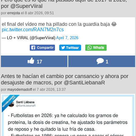
por @SuperViiral
por
errejota
el 8 abr 2026, 09:51
el final del vídeo me ha pillado con la guardia baja 😂
pic.twitter.com/RAN7M2n7cs
— LO + VIRAL (@SuperViiral)
April 7, 2026
17
1
Antes te hacían el cambio por cansancio y ahora por
desajuste de macros, por @SantiLiebanaR
por
mayodemadoff
el 7 abr 2026, 13:37