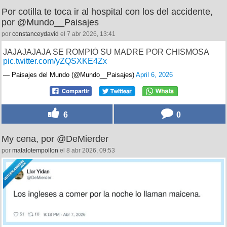
Por cotilla te toca ir al hospital con los del accidente,
por @Mundo__Paisajes
por
constanceydavid
el 7 abr 2026, 13:41
JAJAJAJAJA SE ROMPIÓ SU MADRE POR CHISMOSA
pic.twitter.com/yZQSXKE4Zx
— Paisajes del Mundo (@Mundo__Paisajes)
April 6, 2026
6
0
My cena, por @DeMierder
por
matalotempollon
el 8 abr 2026, 09:53