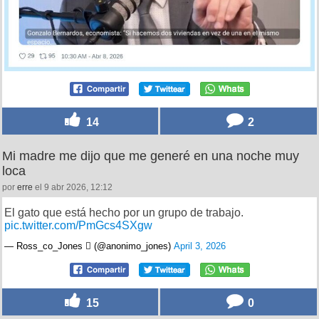
14
2
Mi madre me dijo que me generé en una noche muy
loca
por
erre
el 9 abr 2026, 12:12
El gato que está hecho por un grupo de trabajo.
pic.twitter.com/PmGcs4SXgw
— Ross_co_Jones  (@anonimo_jones)
April 3, 2026
15
0