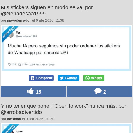
Mis stickers siguen en modo selva, por
@elenadesaa1999
por
mayodemadoff
el 9 abr 2026, 11:38
18
2
Y no tener que poner “Open to work” nunca más, por
@arrobadivertido
por
locomon
el 9 abr 2026, 10:30