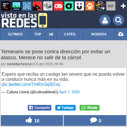
ÚLTIMOS
TOP
CATEG.
MODERA
Temerario se pone contra dirección por evitar un
atasco. Merece no salir de la cárcel
por
mariettachesnut
el 8 abr 2026, 09:49
Espero que reciba un castigo tan severo que no pueda volver
a conducir nunca más en su vida.
pic.twitter.com/7mRm3q9Zvq
— Cultura Literal (@culturaliteral1)
April 7, 2026
16
0