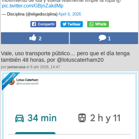
movimiento de ida y vuelta realmente limpie la ropa 🤯
pic.twitter.com/GBjnZakdMp
— Disciplina (@eligedisciplina)
April 6, 2026
2
1
Vale, uso transporte público… pero que el día tenga
también 48 horas, por @lotuscaterham20
por
javisecasa
el 8 abr 2026, 14:47