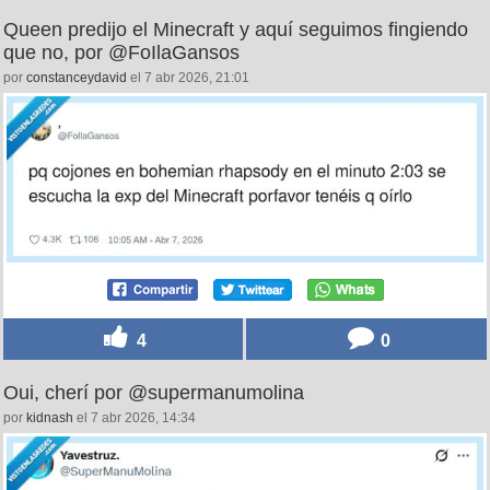
Queen predijo el Minecraft y aquí seguimos fingiendo
que no, por @FoIlaGansos
por
constanceydavid
el 7 abr 2026, 21:01
4
0
Oui, cherí por @supermanumolina
por
kidnash
el 7 abr 2026, 14:34