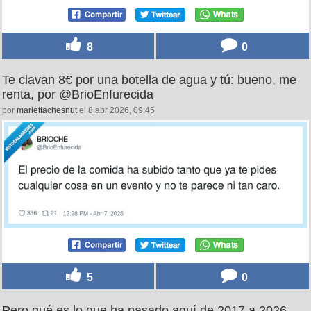
8
0
Te clavan 8€ por una botella de agua y tú: bueno, me
renta, por @BrioEnfurecida
por
mariettachesnut
el 8 abr 2026, 09:45
5
0
Pero qué es lo que ha pasado aquí de 2017 a 2026,