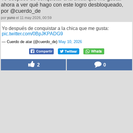
ahora a ver qué hago con este logro desbloqueado,
por @cuerdo_de
por
yuno
el 11 may 2026, 00:59
Yo después de conquistar a la chica que me gusta:
pic.twitter.com/0BpJKPADG9
— Cuerdo de atar (@cuerdo_de)
May 10, 2026
2
0
Dejo miguitas por @supermanumolina
por
kidnash
el 9 may 2026, 14:04