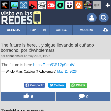
ÚLTIMOS
TOP
CATEG.
MODERA
The future is here… y sigue llevando al cuñado
borracho, por @wholemars
por
bobobobs
el 12 may 2026, 16:26
The future is here
https://t.co/GP12p9eutV
— Whole Mars Catalog (@wholemars)
May 11, 2026
6
0