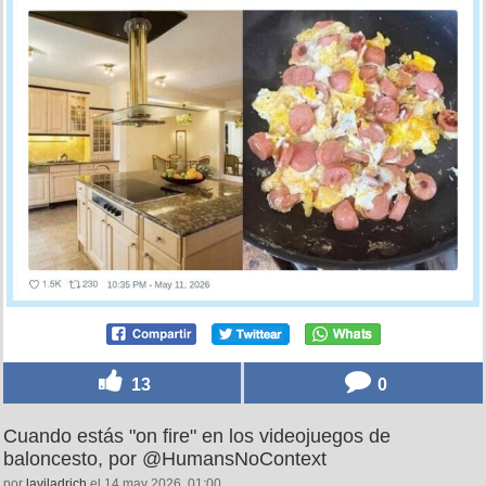
13
0
Cuando estás "on fire" en los videojuegos de
baloncesto, por @HumansNoContext
por
laviladrich
el 14 may 2026, 01:00