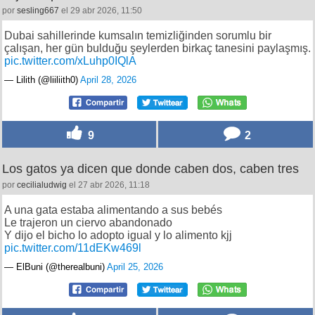
Un empleado encargado de la limpieza de la playa en
las costas de Dubái ha compartido algunos de los
objetos que encuentra cada día
por
sesling667
el 29 abr 2026, 11:50
Dubai sahillerinde kumsalın temizliğinden sorumlu bir
çalışan, her gün bulduğu şeylerden birkaç tanesini paylaşmış.
pic.twitter.com/xLuhp0IQlA
— Lilith (@liiliith0)
April 28, 2026
9
2
Los gatos ya dicen que donde caben dos, caben tres
por
cecilialudwig
el 27 abr 2026, 11:18
A una gata estaba alimentando a sus bebés
Le trajeron un ciervo abandonado
Y dijo el bicho lo adopto igual y lo alimento kjj
pic.twitter.com/11dEKw469l
— ElBuni (@therealbuni)
April 25, 2026