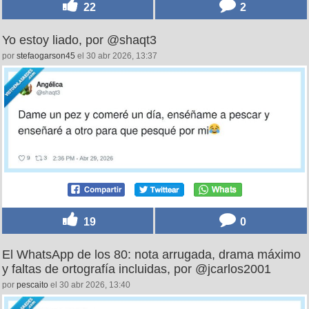
22
2
Yo estoy liado, por @shaqt3
por
stefaogarson45
el 30 abr 2026, 13:37
19
0
El WhatsApp de los 80: nota arrugada, drama máximo