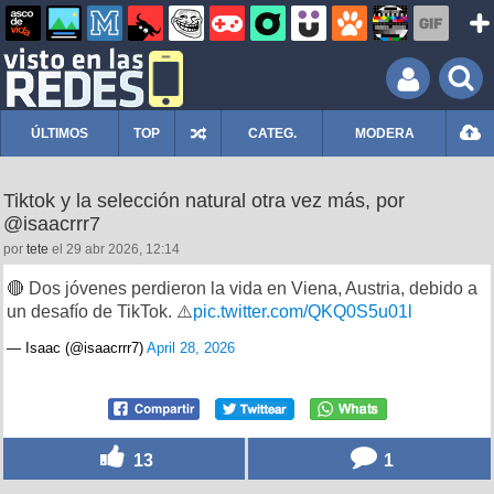
ÚLTIMOS
TOP
CATEG.
MODERA
Tiktok y la selección natural otra vez más, por
@isaacrrr7
por
tete
el 29 abr 2026, 12:14
🔴 Dos jóvenes perdieron la vida en Viena, Austria, debido a
un desafío de TikTok. ⚠️
pic.twitter.com/QKQ0S5u01l
— Isaac (@isaacrrr7)
April 28, 2026
13
1