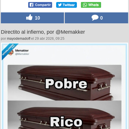
pic.twitter.com/XXlJoccHG8
— Soy Camarero (@soycamarero)
April 29, 2026
10
0
Directito al infierno, por @Memakker
por
mayodemadoff
el 29 abr 2026, 09:25