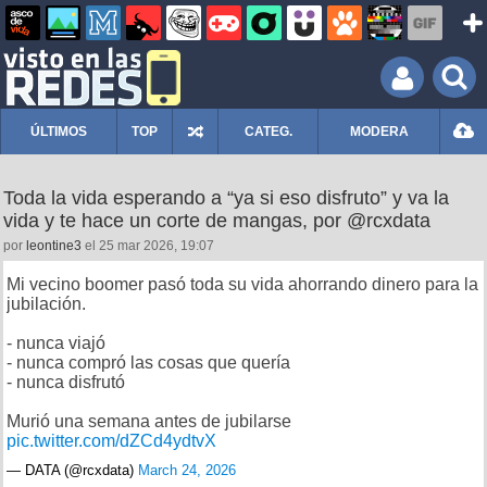
ÚLTIMOS
TOP
CATEG.
MODERA
Toda la vida esperando a “ya si eso disfruto” y va la
vida y te hace un corte de mangas, por @rcxdata
por
leontine3
el 25 mar 2026, 19:07
Mi vecino boomer pasó toda su vida ahorrando dinero para la
jubilación.
- nunca viajó
- nunca compró las cosas que quería
- nunca disfrutó
Murió una semana antes de jubilarse
pic.twitter.com/dZCd4ydtvX
— DATA (@rcxdata)
March 24, 2026