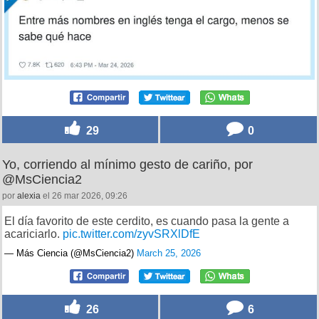
29
0
Yo, corriendo al mínimo gesto de cariño, por
@MsCiencia2
por
alexia
el 26 mar 2026, 09:26
El día favorito de este cerdito, es cuando pasa la gente a
acariciarlo.
pic.twitter.com/zyvSRXlDfE
— Más Ciencia (@MsCiencia2)
March 25, 2026
26
6