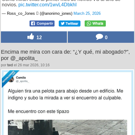
novios.
pic.twitter.com/1wvL4DbkhI
— Ross_co_Jones  (@anonimo_jones)
March 25, 2026
12
0
Encima me mira con cara de: “¿Y qué, mi abogado?”,
por @_apolita_
por
twd
el 26 mar 2026, 10:16