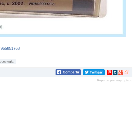
67965851768
tecnología
Compartir
Compartir
Compartir
Compar
en
en
en
en
Reportar por inapropiado
Pinterest
tumblr
Google+
mene