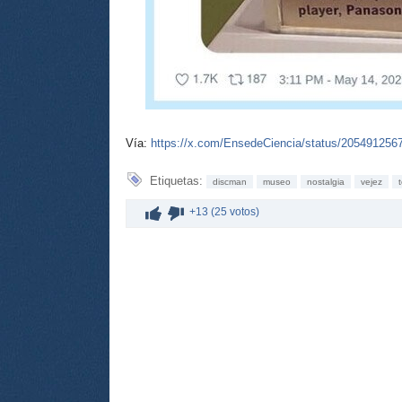
Vía:
https://x.com/EnsedeCiencia/status/20549125
Etiquetas:
discman
museo
nostalgia
vejez
+13 (25 votos)