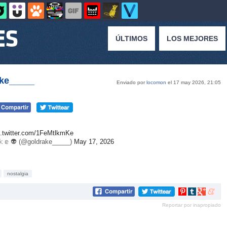
ÚLTIMOS
LOS MEJORES
ake_____
Enviado por
locomon
el 17 may 2026, 21:05
c.twitter.com/1FeMtlkmKe
𝕒 𝕜 𝕖 👽 (@goldrake_____)
May 17, 2026
nostalgia
Compartir
Compartir
Compartir
Compar
en
en
en
en
Reportar por inapropiado
Pinterest
tumblr
Google+
mene