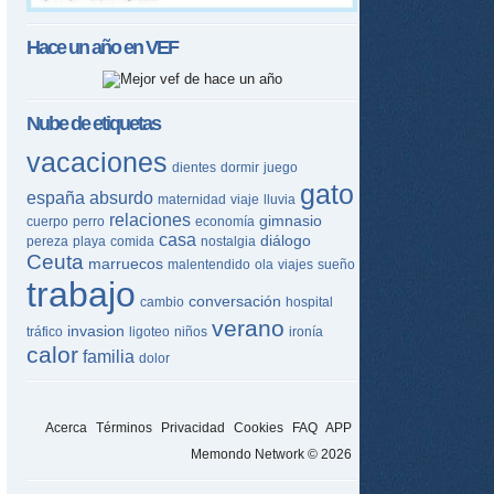
Hace un año en
VEF
Nube de etiquetas
vacaciones
dientes
dormir
juego
gato
españa
absurdo
maternidad
viaje
lluvia
relaciones
gimnasio
cuerpo
perro
economía
casa
diálogo
pereza
playa
comida
nostalgia
Ceuta
marruecos
malentendido
ola
viajes
sueño
trabajo
conversación
cambio
hospital
verano
invasion
tráfico
ligoteo
niños
ironía
calor
familia
dolor
Acerca
Términos
Privacidad
Cookies
FAQ
APP
Memondo Network © 2026