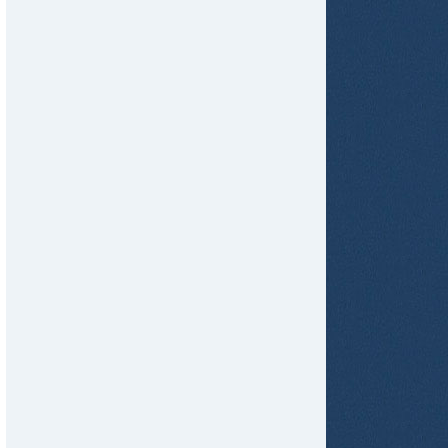
tir
ame