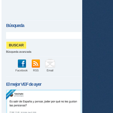
Búsqueda
Búsqueda avanzada
Facebook
RSS
Email
El mejor
VEF
de ayer