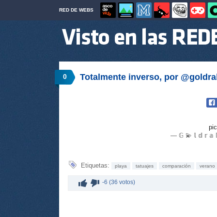
RED DE WEBS
Totalmente inverso, por @goldr
0
pi
— 𝔾 💫 𝕝 𝕕 𝕣 
Etiquetas:
playa
tatuajes
comparación
verano
-6 (36 votos)