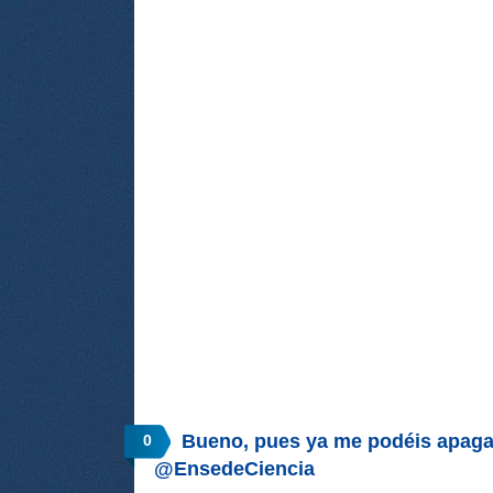
Bueno, pues ya me podéis apagar
0
@EnsedeCiencia