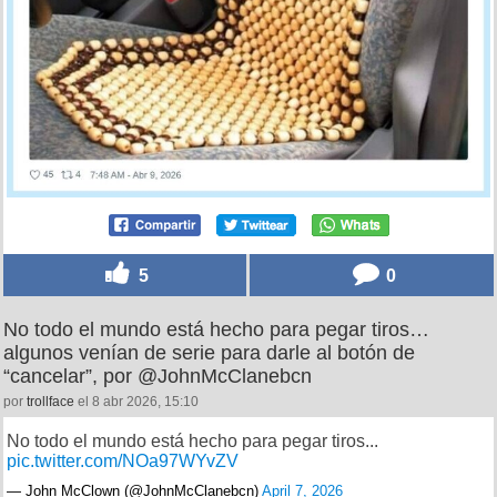
5
0
No todo el mundo está hecho para pegar tiros…
algunos venían de serie para darle al botón de
“cancelar”, por @JohnMcClanebcn
por
trollface
el 8 abr 2026, 15:10
No todo el mundo está hecho para pegar tiros...
pic.twitter.com/NOa97WYvZV
— John McClown (@JohnMcClanebcn)
April 7, 2026