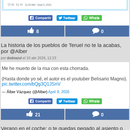
8
0
La historia de los pueblos de Teruel no te la acabas,
por @Alber
por
dodoazul
el 10 abr 2026, 12:23
Me he muerto de la risa con esta chorrada.
(Hasta donde yo sé, el autor es el youtuber Belisario Magno).
pic.twitter.com/bQg3Q1JSnV
— Álber Vázquez (@Alber)
April 9, 2026
21
0
Verano en el coche: o te quedas pegado al asiento o