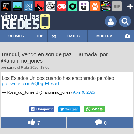
ÚLTIMOS
TOP
CATEG.
MODERA
Tranqui, vengo en son de paz… armada, por
@anonimo_jones
por
saray
el 9 abr 2026, 18:06
Los Estados Unidos cuando has encontrado petróleo.
pic.twitter.com/rQ0grFEsud
— Ross_co_Jones  (@anonimo_jones)
April 9, 2026
7
0