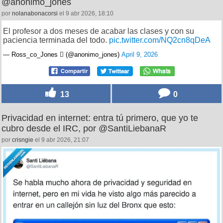
@anonimo_jones
por
nolanabonacorsi
el 9 abr 2026, 18:10
El profesor a dos meses de acabar las clases y con su
paciencia terminada del todo.
pic.twitter.com/NQ2cn8qDeA
— Ross_co_Jones  (@anonimo_jones)
April 9, 2026
13
0
Privacidad en internet: entra tú primero, que yo te
cubro desde el IRC, por @SantiLiebanaR
por
crisngie
el 9 abr 2026, 21:07