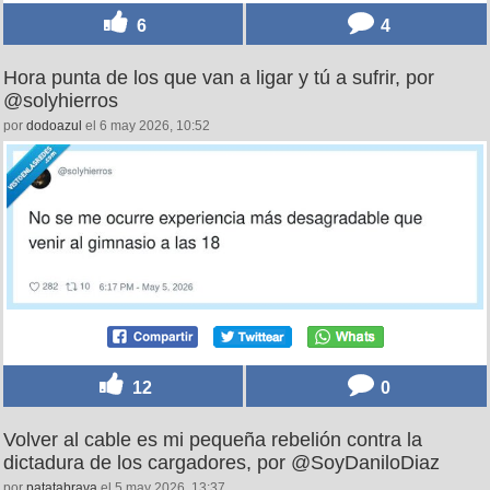
6
4
Hora punta de los que van a ligar y tú a sufrir, por
@solyhierros
por
dodoazul
el 6 may 2026, 10:52
12
0
Volver al cable es mi pequeña rebelión contra la
dictadura de los cargadores, por @SoyDaniloDiaz
por
patatabrava
el 5 may 2026, 13:37