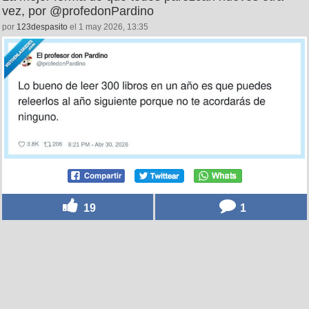
vez, por @profedonPardino
por
123despasito
el 1 may 2026, 13:35
19
1