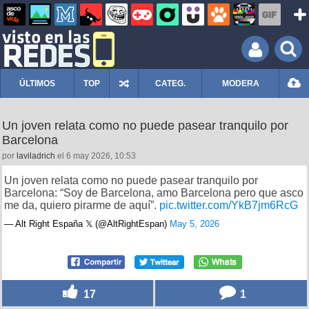
ÚLTIMOS
TOP
CATEG.
MODERA
Un joven relata como no puede pasear tranquilo por
Barcelona
por
laviladrich
el 6 may 2026, 10:53
Un joven relata como no puede pasear tranquilo por
Barcelona: “Soy de Barcelona, amo Barcelona pero que asco
me da, quiero pirarme de aquí”.
pic.twitter.com/YkB7jm6RcG
— Alt Right España 𝕏 (@AltRightEspan)
May 5, 2026
17
1