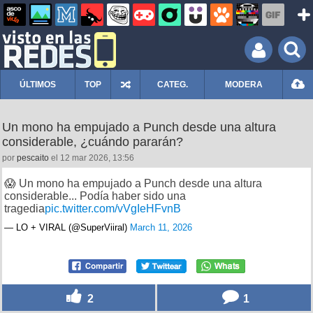
ÚLTIMOS
TOP
CATEG.
MODERA
Un mono ha empujado a Punch desde una altura
considerable, ¿cuándo pararán?
por
pescaito
el 12 mar 2026, 13:56
😱 Un mono ha empujado a Punch desde una altura
considerable... Podía haber sido una
tragedia
pic.twitter.com/vVgIeHFvnB
— LO + VIRAL (@SuperViiral)
March 11, 2026
2
1