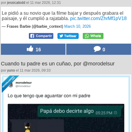
por
jessicatodd
el 11 mar 2026, 12:31
Le pidió a su novio que la filme bajar y después grabara el
paisaje, y él cumplió a rajatabla.
pic.twitter.com/ZhrMf1pV18
— Frases Barbie (@barbie_context)
March 10, 2026
16
0
Cuando tu padre es un cuñao, por @morodelsur
por
yuno
el 11 mar 2026, 09:33