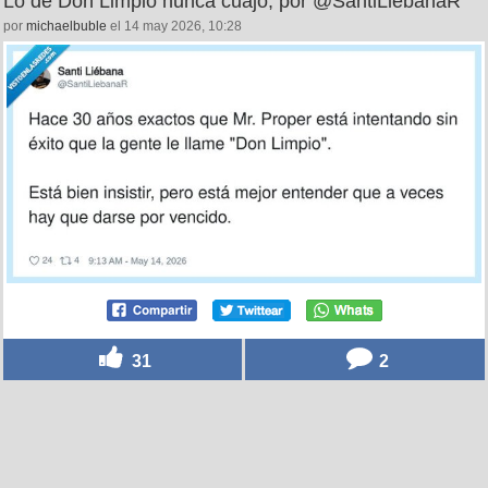
Lo de Don Limpio nunca cuajó, por @SantiLiebanaR
por
michaelbuble
el 14 may 2026, 10:28
31
2