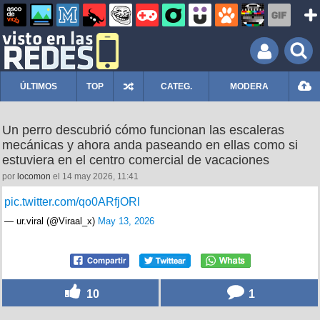
ÚLTIMOS
TOP
CATEG.
MODERA
Un perro descubrió cómo funcionan las escaleras
mecánicas y ahora anda paseando en ellas como si
estuviera en el centro comercial de vacaciones
por
locomon
el 14 may 2026, 11:41
pic.twitter.com/qo0ARfjORl
— ur.viral (@Viraal_x)
May 13, 2026
10
1