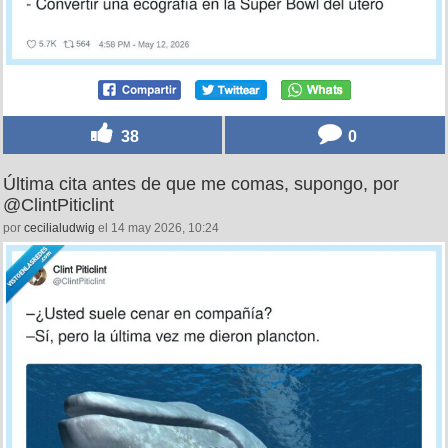
38
0
Última cita antes de que me comas, supongo, por
@ClintPiticlint
por
cecilialudwig
el 14 may 2026, 10:24