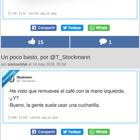
15
1
Un poco basto, por @T_Stockmann
por
alanna4dyk
el 14 may 2026, 05:04