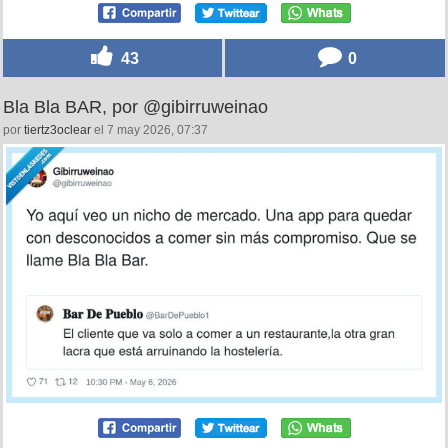
43
0
Bla Bla BAR, por @gibirruweinao
por
tiertz3oclear
el 7 may 2026, 07:37