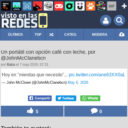
ÚLTIMOS
TOP
CATEG.
MODERA
Un portátil con opción café con leche, por
@JohnMcClanebcn
por
Baba
el 7 may 2026, 07:31
Hoy en "mierdas que necesito"...
pic.twitter.com/ane63XX0aL
— John McClown (@JohnMcClanebcn)
May 6, 2026
5
0