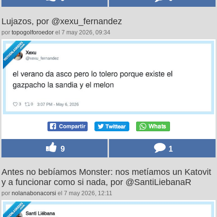
Lujazos, por @xexu_fernandez
por
topogolforoedor
el 7 may 2026, 09:34
9
1
Antes no bebíamos Monster: nos metíamos un Katovit
y a funcionar como si nada, por @SantiLiebanaR
por
nolanabonacorsi
el 7 may 2026, 12:11