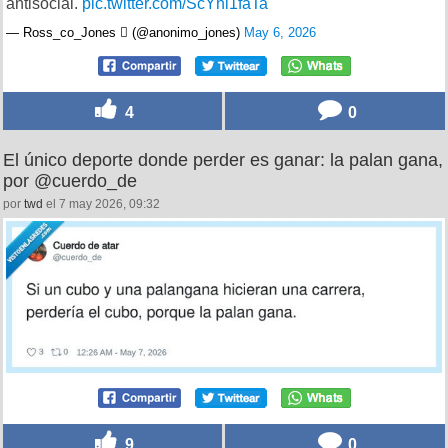
antisocial.
pic.twitter.com/ScYni1faTa
— Ross_co_Jones  (@anonimo_jones)
May 6, 2026
4
0
El único deporte donde perder es ganar: la palan gana,
por @cuerdo_de
por
twd
el 7 may 2026, 09:32
9
0