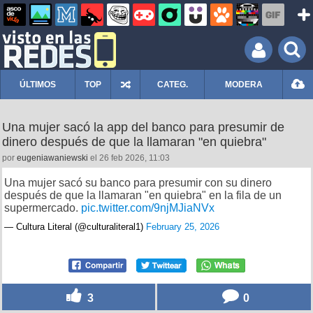
ÚLTIMOS
TOP
CATEG.
MODERA
Una mujer sacó la app del banco para presumir de
dinero después de que la llamaran "en quiebra"
por
eugeniawaniewski
el 26 feb 2026, 11:03
Una mujer sacó su banco para presumir con su dinero
después de que la llamaran "en quiebra" en la fila de un
supermercado.
pic.twitter.com/9njMJiaNVx
— Cultura Literal (@culturaliteral1)
February 25, 2026
3
0