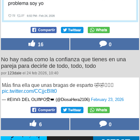
16
0
No hay nada como la confianza que tienes en una
pareja para decirle de todo, todo, todo
por
123dale
el 24 feb 2026, 10:40
Más fina ella que unas bragas de esparto 🤣🤣🤦🏻‍♀️
pic.twitter.com/CCjjcBIIt0
— ᖇEIᑎᗩ ᗪEᒪ OᒪIᗰᑭO🧝👑 (@DiosaHera2106)
February 23, 2026
6
0