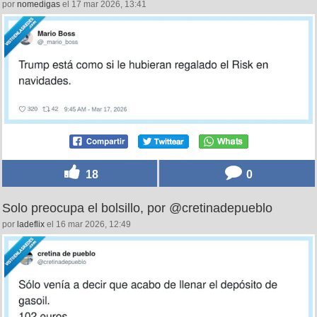
por
nomedigas
el 17 mar 2026, 13:41
18
0
Solo preocupa el bolsillo, por @cretinadepueblo
por
ladeflix
el 16 mar 2026, 12:49