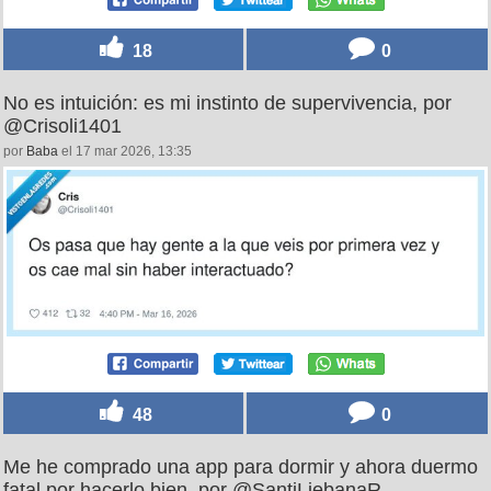
18
0
No es intuición: es mi instinto de supervivencia, por
@Crisoli1401
por
Baba
el 17 mar 2026, 13:35
48
0
Me he comprado una app para dormir y ahora duermo
fatal por hacerlo bien, por @SantiLiebanaR