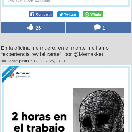
26
1
En la oficina me muero; en el monte me llamo
“experiencia revitalizante”, por @Memakker
por
123despasito
el 17 mar 2026, 13:30