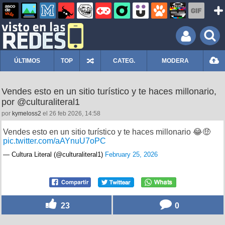
ÚLTIMOS
TOP
CATEG.
MODERA
Vendes esto en un sitio turístico y te haces millonario,
por @culturaliteral1
por
kymeloss2
el 26 feb 2026, 14:58
Vendes esto en un sitio turístico y te haces millonario 😂🤑
pic.twitter.com/aAYnuU7oPC
— Cultura Literal (@culturaliteral1)
February 25, 2026
23
0