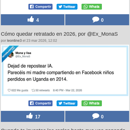
4
0
Cómo quedar retratado en 2026, por @Ex_MonaS
por
leontine3
el 23 mar 2026, 12:02
17
0