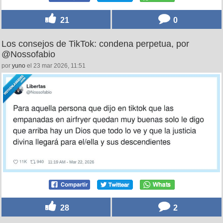
21
0
Los consejos de TikTok: condena perpetua, por
@Nossofabio
por
yuno
el 23 mar 2026, 11:51
28
2