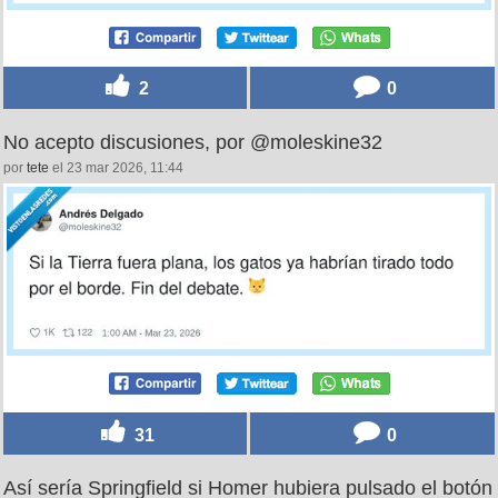
2
0
No acepto discusiones, por @moleskine32
por
tete
el 23 mar 2026, 11:44
31
0
Así sería Springfield si Homer hubiera pulsado el botón