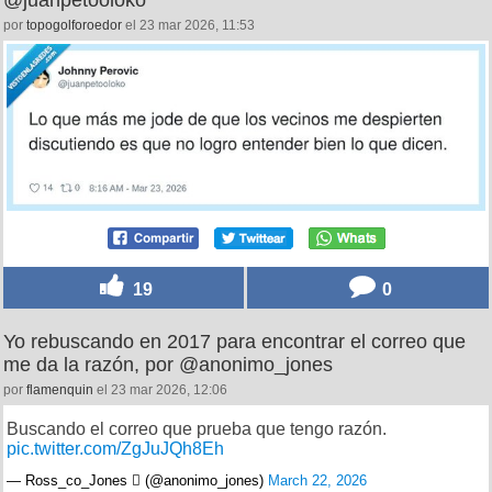
@juanpetooloko
por
topogolforoedor
el 23 mar 2026, 11:53
19
0
Yo rebuscando en 2017 para encontrar el correo que
me da la razón, por @anonimo_jones
por
flamenquin
el 23 mar 2026, 12:06
Buscando el correo que prueba que tengo razón.
pic.twitter.com/ZgJuJQh8Eh
— Ross_co_Jones  (@anonimo_jones)
March 22, 2026