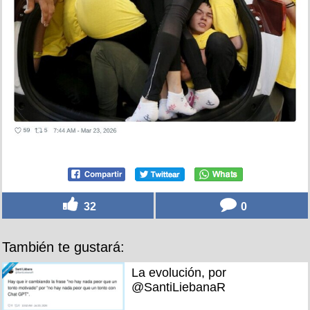
32
0
También te gustará:
La evolución, por
@SantiLiebanaR