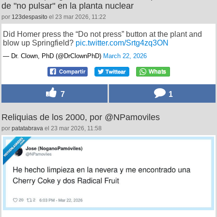
de "no pulsar" en la planta nuclear
por
123despasito
el 23 mar 2026, 11:22
Did Homer press the “Do not press” button at the plant and
blow up Springfield?
pic.twitter.com/Srtg4zq3ON
— Dr. Clown, PhD (@DrClownPhD)
March 22, 2026
7
1
Reliquias de los 2000, por @NPamoviles
por
patatabrava
el 23 mar 2026, 11:58