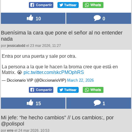
10
0
Buenísima la cara que pone el señor al no entender
nada
por
jessicatodd
el 23 mar 2026, 11:27
Entra por una puerta y sale por otra.
La persona a la que le hacen la broma cree que está en
Matrix. 😭
pic.twitter.com/skcPMOphRS
— Diccionario VIP (@DiccionarioVIP)
March 22, 2026
15
1
Mi jefe: “he hecho cambios” // Los cambios:, por
@polispol
por
erre
el 24 mar 2026, 10:53