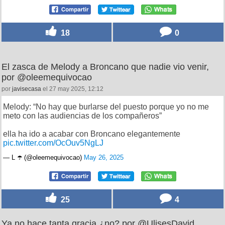
18
0
El zasca de Melody a Broncano que nadie vio venir,
por @oleemequivocao
por
javisecasa
el 27 may 2025, 12:12
Melody: “No hay que burlarse del puesto porque yo no me
meto con las audiencias de los compañeros”
ella ha ido a acabar con Broncano elegantemente
pic.twitter.com/OcOuv5NgLJ
— L ☂️ (@oleemequivocao)
May 26, 2025
25
4
Ya no hace tanta gracia ¿no? por @UlisesDavid__