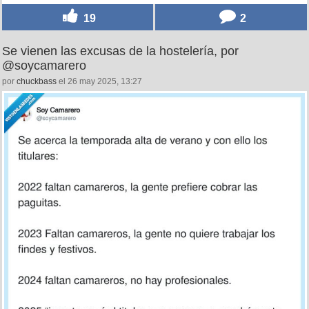
19
2
Se vienen las excusas de la hostelería, por
@soycamarero
por
chuckbass
el 26 may 2025, 13:27