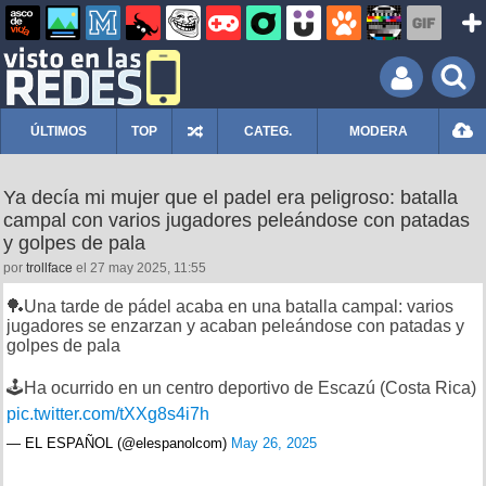
ÚLTIMOS
TOP
CATEG.
MODERA
Ya decía mi mujer que el padel era peligroso: batalla
campal con varios jugadores peleándose con patadas
y golpes de pala
por
trollface
el 27 may 2025, 11:55
🏓Una tarde de pádel acaba en una batalla campal: varios
jugadores se enzarzan y acaban peleándose con patadas y
golpes de pala
🕹️Ha ocurrido en un centro deportivo de Escazú (Costa Rica)
pic.twitter.com/tXXg8s4i7h
— EL ESPAÑOL (@elespanolcom)
May 26, 2025