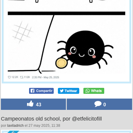
43
0
Campeonatos old school, por @etfelicitofill
por
laviladrich
el 27 may 2025, 11:38