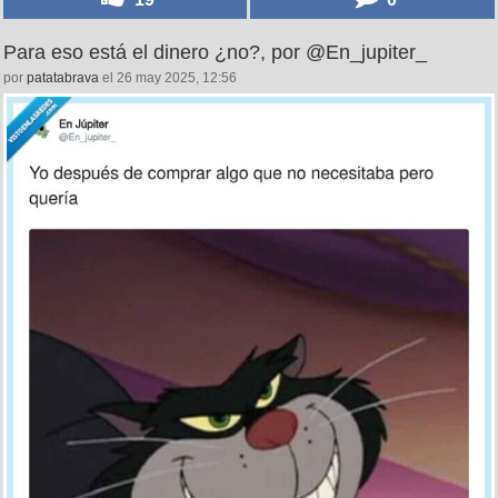
Para eso está el dinero ¿no?, por @En_jupiter_
por
patatabrava
el 26 may 2025, 12:56