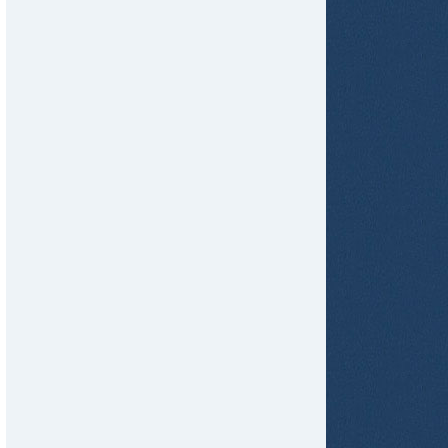
tir
ame