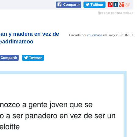
Compartir
Compartir
Compartir
Compar
en
en
en
en
Reportar por inapropiado
Pinterest
tumblr
Google+
mene
pan y madera en vez de
Enviado por
chuckbass
el 8 may 2026, 07:37
 @adriimateoo