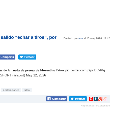
salido “echar a tiros”, por
Enviado por
tete
el 13 may 2026, 11:42
𝐬 𝐝𝐞 𝐥𝐚 𝐫𝐮𝐞𝐝𝐚 𝐝𝐞 𝐩𝐫𝐞𝐧𝐬𝐚 𝐝𝐞 𝐅𝐥𝐨𝐫𝐞𝐧𝐭𝐢𝐧𝐨 𝐏𝐞́𝐫𝐞𝐳
pic.twitter.com/jYpcIcO4Vg
o SPORT (@sport)
May 12, 2026
declaraciones
fútbol
Compartir
Compartir
Compartir
Compar
en
en
en
en
Reportar por inapropiado
Pinterest
tumblr
Google+
mene