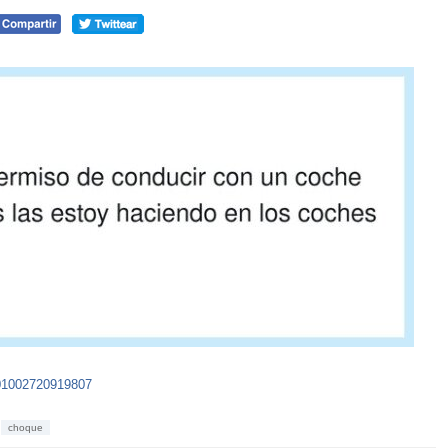
01002720919807
choque