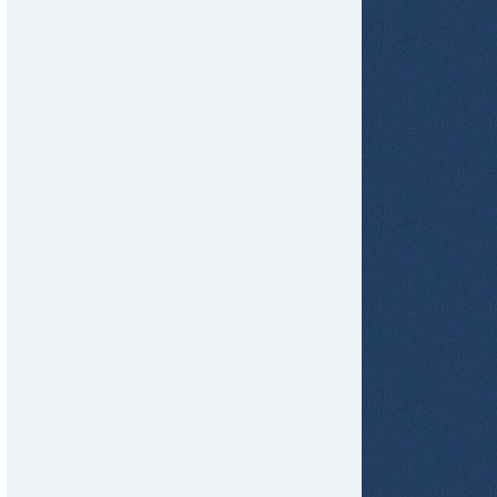
tir
ame