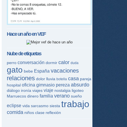
Hace un año en
VEF
Nube de etiquetas
calor
conversación
perro
dormir
duda
gato
vacaciones
España
bebe
relaciones
casa
dolor
lluvia
pareja
botella
absurdo
oficina
gimnasio
pereza
hospital
viaje
diálogo
ironía
viajes
nostalgia
ligoteo
verano
familia
Marruecos
dinero
sueño
trabajo
eclipse
vida
sarcasmo
siesta
comida
niños
clase
reflexión