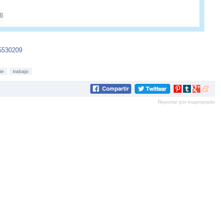
35530209
te
trabajo
Compartir
Compartir
Compartir
Compar
en
en
en
en
Reportar por inapropiado
Pinterest
tumblr
Google+
mene