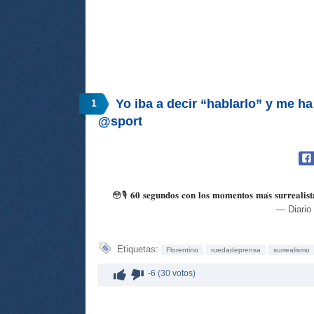
Yo iba a decir “hablarlo” y me ha 
1
@sport
😳🎙️ 𝟔𝟎 𝐬𝐞𝐠𝐮𝐧𝐝𝐨𝐬 𝐜𝐨𝐧 𝐥𝐨𝐬 𝐦𝐨𝐦𝐞𝐧𝐭𝐨𝐬 𝐦𝐚́𝐬 𝐬𝐮𝐫𝐫𝐞𝐚𝐥𝐢𝐬𝐭
— Diari
Etiquetas:
Florentino
ruedadeprensa
surrealismo
-6 (30 votos)