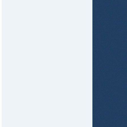
tir
ame