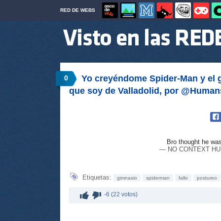
RED DE WEBS
Yo creyéndome Spider‑Man y el
0
que soy de Valladolid, por @Huma
Bro thought he wa
— NO CONTEXT HU
Etiquetas:
gimnasio
spiderman
fallo
postureo
-6 (22 votos)