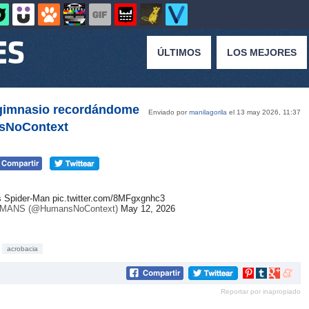
ÚLTIMOS
LOS MEJORES
 gimnasio recordándome
Enviado por
manilagorila
el 13 may 2026, 11:37
nsNoContext
s Spider-Man
pic.twitter.com/8MFgxgnhc3
MANS (@HumansNoContext)
May 12, 2026
acrobacia
Compartir
Compartir
Compartir
Compar
en
en
en
en
Reportar por inapropiado
Pinterest
tumblr
Google+
mene