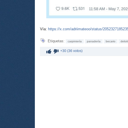
Vía:
https://x.com/adriimateoo/status/20523271852
Etiquetas:
carpintería
panadería
becario
deloit
+30 (36 votos)