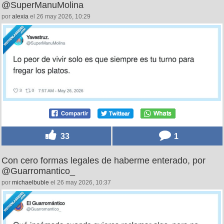
@SuperManuMolina
por
alexia
el 26 may 2026, 10:29
33
1
Con cero formas legales de haberme enterado, por
@Guarromantico_
por
michaelbuble
el 26 may 2026, 10:37