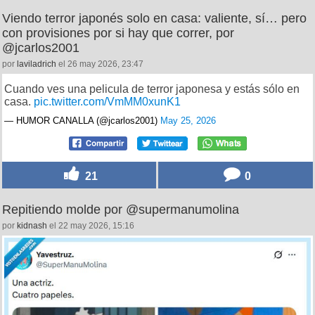
Viendo terror japonés solo en casa: valiente, sí… pero
con provisiones por si hay que correr, por
@jcarlos2001
por
laviladrich
el 26 may 2026, 23:47
Cuando ves una pelicula de terror japonesa y estás sólo en
casa.
pic.twitter.com/VmMM0xunK1
— HUMOR CANALLA (@jcarlos2001)
May 25, 2026
21
0
Repitiendo molde por @supermanumolina
por
kidnash
el 22 may 2026, 15:16