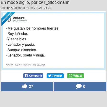
En modo sigilo, por @T_Stockmann
por
tiertz3oclear
el 24 may 2026, 21:30
27
0