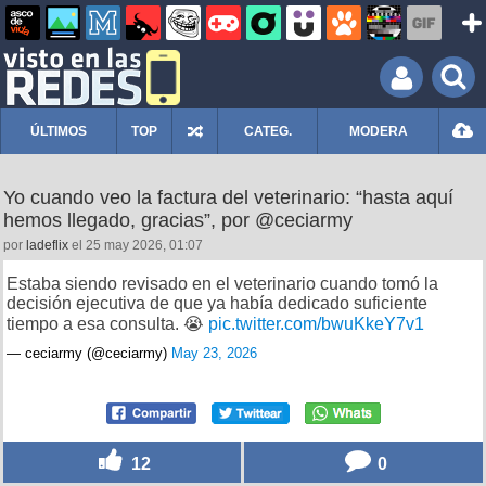
ÚLTIMOS
TOP
CATEG.
MODERA
Yo cuando veo la factura del veterinario: “hasta aquí
hemos llegado, gracias”, por @ceciarmy
por
ladeflix
el 25 may 2026, 01:07
Estaba siendo revisado en el veterinario cuando tomó la
decisión ejecutiva de que ya había dedicado suficiente
tiempo a esa consulta. 😭
pic.twitter.com/bwuKkeY7v1
— ceciarmy (@ceciarmy)
May 23, 2026
12
0