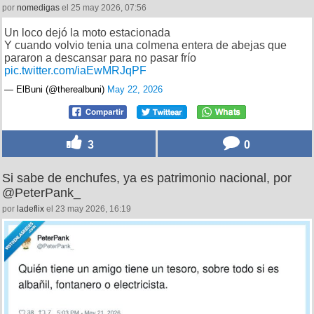
por
nomedigas
el 25 may 2026, 07:56
Un loco dejó la moto estacionada
Y cuando volvio tenia una colmena entera de abejas que
pararon a descansar para no pasar frío
pic.twitter.com/iaEwMRJqPF
— ElBuni (@therealbuni)
May 22, 2026
3
0
Si sabe de enchufes, ya es patrimonio nacional, por
@PeterPank_
por
ladeflix
el 23 may 2026, 16:19