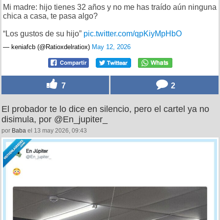
Mi madre: hijo tienes 32 años y no me has traído aún ninguna
chica a casa, te pasa algo?
“Los gustos de su hijo”
pic.twitter.com/qpKiyMpHbO
— keniafcb (@Ratioxdelratiox)
May 12, 2026
7
2
El probador te lo dice en silencio, pero el cartel ya no
disimula, por @En_jupiter_
por
Baba
el 13 may 2026, 09:43