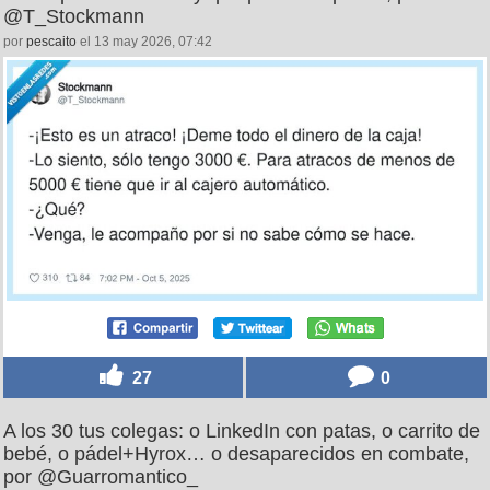
@T_Stockmann
por
pescaito
el 13 may 2026, 07:42
27
0
A los 30 tus colegas: o LinkedIn con patas, o carrito de
bebé, o pádel+Hyrox… o desaparecidos en combate,
por @Guarromantico_