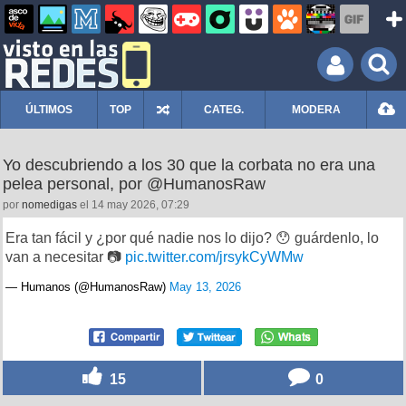
ÚLTIMOS
TOP
CATEG.
MODERA
Yo descubriendo a los 30 que la corbata no era una
pelea personal, por @HumanosRaw
por
nomedigas
el 14 may 2026, 07:29
Era tan fácil y ¿por qué nadie nos lo dijo? 😯 guárdenlo, lo
van a necesitar 📷
pic.twitter.com/jrsykCyWMw
— Humanos (@HumanosRaw)
May 13, 2026
15
0