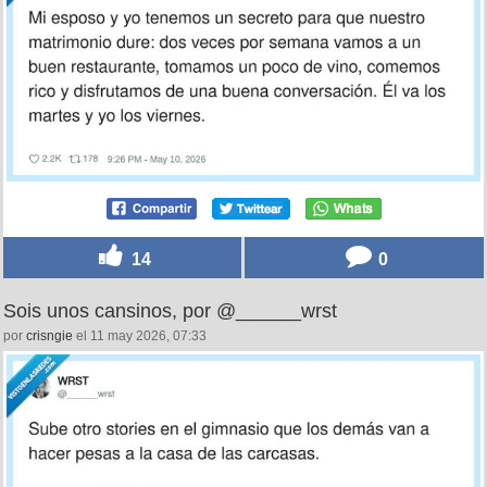
14
0
Sois unos cansinos, por @______wrst
por
crisngie
el 11 may 2026, 07:33