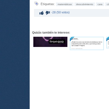
Etiquetas:
matemáticas
descubrimiento
cara
c
-28 (50 votos)
Quizás también te interese: