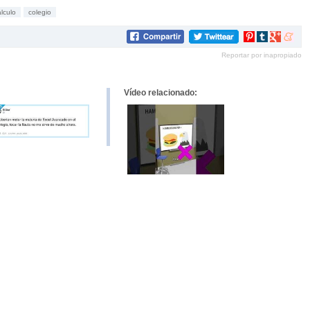
álculo
colegio
Compartir
Compartir
Compartir
Compar
en
en
en
en
Reportar por inapropiado
Pinterest
tumblr
Google+
mene
Vídeo relacionado: