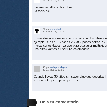
27 abr 2026, 10:12
Generación Alpha descubre:
La tabla del 5
#1 por
carlosjfort
27 abr 2026, 02:31
Cómo elevar al cuadrado un número de dos cifras que
ejemplo, si es el 25 haces 2 x 3) y pones detrás 25, 
meras curiosidades, ya que para cualquier multiplic
una cifra) vamos a usar una calculadora.
#3 por
elchipprodigioso
27 abr 2026, 10:13
Cuando llevas 30 años sin saber algo que deberías h
lo ignorante y estúpido que eres.
Deja tu comentario