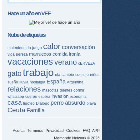
Hace un año en
VEF
Nube de etiquetas
calor
conversación
malentendido
juego
marruecos
comida
Ironía
vida
pereza
vacaciones
verano
cERVEZA
trabajo
gato
ola
cambio
consejo
niños
España
sueño
lluvia
nostalgia
Argentina
relaciones
mascotas
dientes
dormir
invasion
whatsapp
cuerpo
espera
economía
casa
perro
absurdo
ligoteo
Diálogo
playa
Ceuta
Familia
Acerca
Términos
Privacidad
Cookies
FAQ
APP
Memondo Network © 2026