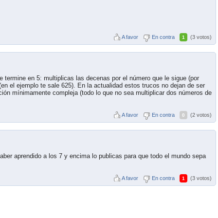
A favor
En contra
(3 votos)
1
 termine en 5: multiplicas las decenas por el número que le sigue (por
(en el ejemplo te sale 625). En la actualidad estos trucos no dejan de ser
ación mínimamente compleja (todo lo que no sea multiplicar dos números de
A favor
En contra
(2 votos)
0
aber aprendido a los 7 y encima lo publicas para que todo el mundo sepa
A favor
En contra
(3 votos)
1