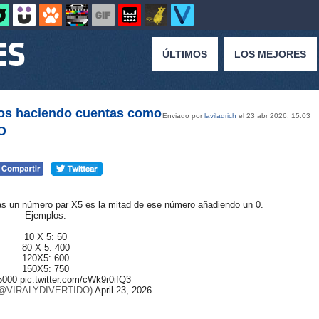
ÚLTIMOS
LOS MEJORES
ños haciendo cuentas como
Enviado por
laviladrich
el 23 abr 2026, 15:03
O
cas un número par X5 es la mitad de ese número añadiendo un 0.
Ejemplos:
10 X 5: 50
80 X 5: 400
120X5: 600
150X5: 750
5000
pic.twitter.com/cWk9r0ifQ3
(@VIRALYDIVERTIDO)
April 23, 2026