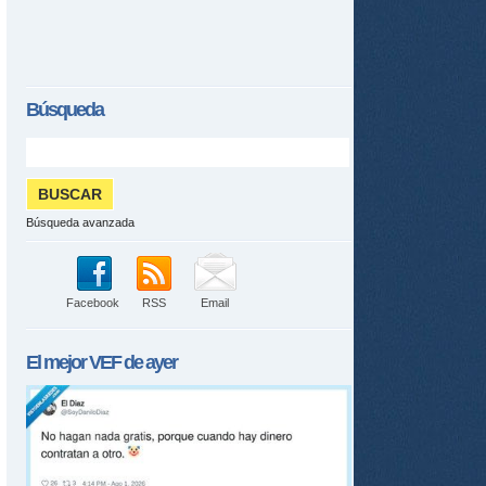
Búsqueda
Búsqueda avanzada
Facebook
RSS
Email
El mejor
VEF
de ayer