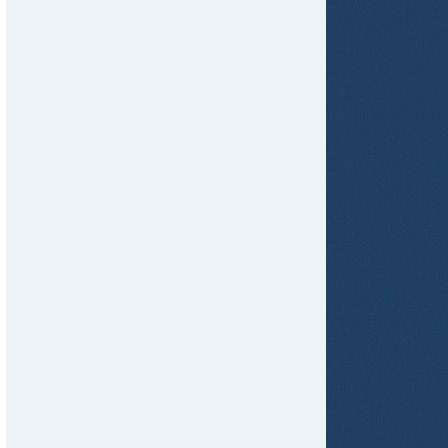
tir
ame