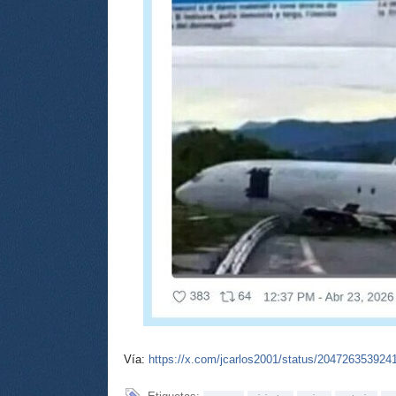
Vía:
https://x.com/jcarlos2001/status/20472635392