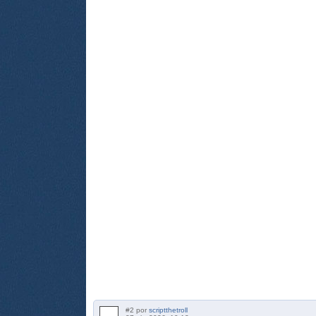
#2 por
scriptthetroll