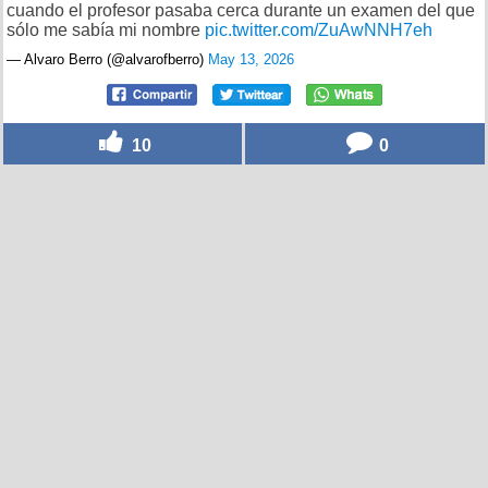
cuando el profesor pasaba cerca durante un examen del que
sólo me sabía mi nombre
pic.twitter.com/ZuAwNNH7eh
— Alvaro Berro (@alvarofberro)
May 13, 2026
10
0
Ojalá pudiera hacer lo mismo, por @SoyDaniloDiaz
por
topogolforoedor
el 13 may 2026, 21:11
15
0