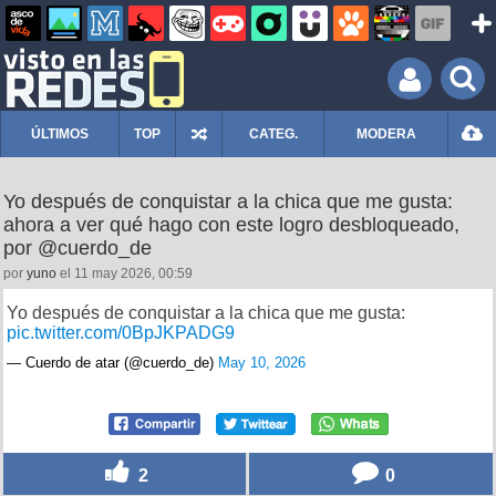
ÚLTIMOS
TOP
CATEG.
MODERA
Yo después de conquistar a la chica que me gusta:
ahora a ver qué hago con este logro desbloqueado,
por @cuerdo_de
por
yuno
el 11 may 2026, 00:59
Yo después de conquistar a la chica que me gusta:
pic.twitter.com/0BpJKPADG9
— Cuerdo de atar (@cuerdo_de)
May 10, 2026
2
0