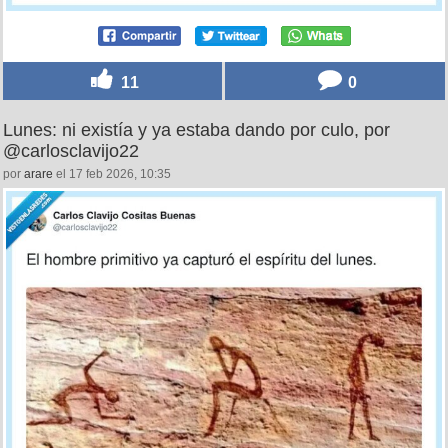
11
0
Lunes: ni existía y ya estaba dando por culo, por
@carlosclavijo22
por
arare
el 17 feb 2026, 10:35