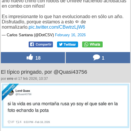
año nuevo chino con robots de Unitree haciendo acrobacias
en combo con niños!
Es impresionante lo que han evolucionado en sólo un año.
Disfrutadlo, porque estamos a esto 🤏 de
normalizarlo.
pic.twitter.com/CBwtrzLjW6
— Carlos Santana (@DotCSV)
February 16, 2026
18
1
El típico pringado, por @Quasi43756
por
erre
el 17 feb 2026, 10:37