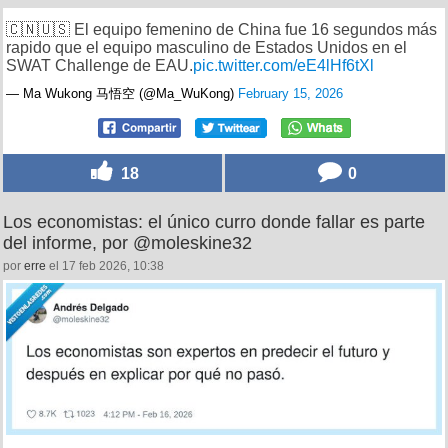
🇨🇳🇺🇸 El equipo femenino de China fue 16 segundos más
rapido que el equipo masculino de Estados Unidos en el
SWAT Challenge de EAU.
pic.twitter.com/eE4lHf6tXl
— Ma Wukong 马悟空 (@Ma_WuKong)
February 15, 2026
18
0
Los economistas: el único curro donde fallar es parte
del informe, por @moleskine32
por
erre
el 17 feb 2026, 10:38