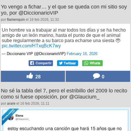
Yo vengo a fichar… y el que se queda con mi sitio soy
yo, por @DiccionarioVIP
por
flamenquin
el 16 feb 2026, 11:32
Un hombre va a trabajar al mar todos los días y se ha hecho
amigo de un león marino, hasta el punto de que el animal
sube regularmente a su barco para echarse una siesta 🥹
pic.twitter.com/HTxqBcK7wy
— Diccionario VIP (@DiccionarioVIP)
February 16, 2026
28
0
No sé la tabla del 7, pero el estribillo del 2009 lo recito
como si fuese oposición, por @Glaucium_
por
arare
el 16 feb 2026, 11:11