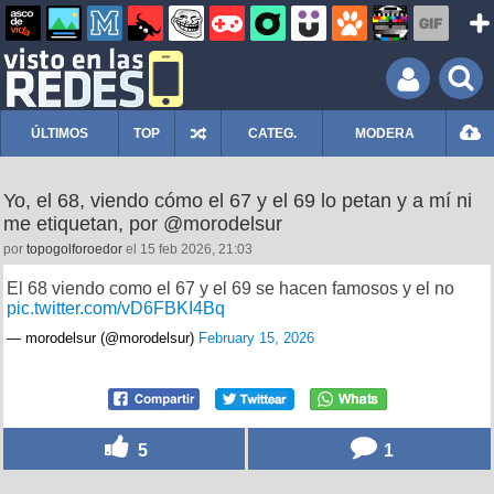
ÚLTIMOS
TOP
CATEG.
MODERA
Yo, el 68, viendo cómo el 67 y el 69 lo petan y a mí ni
me etiquetan, por @morodelsur
por
topogolforoedor
el 15 feb 2026, 21:03
El 68 viendo como el 67 y el 69 se hacen famosos y el no
pic.twitter.com/vD6FBKI4Bq
— morodelsur (@morodelsur)
February 15, 2026
5
1