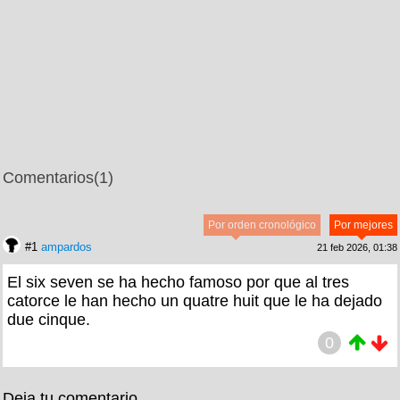
Comentarios
(1)
Por orden cronológico
Por mejores
#1
ampardos
21 feb 2026, 01:38
El six seven se ha hecho famoso por que al tres
catorce le han hecho un quatre huit que le ha dejado
due cinque.
0
Deja tu comentario