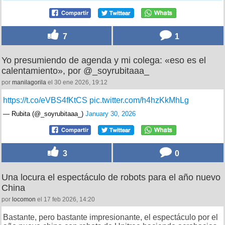
7
1
Yo presumiendo de agenda y mi colega: «eso es el
calentamiento», por @_soyrubitaaa_
por
manilagorila
el 30 ene 2026, 19:12
https://t.co/eVBS4fKtCS
pic.twitter.com/h4hzKkMhLg
— Rubita (@_soyrubitaaa_)
January 30, 2026
3
0
Una locura el espectáculo de robots para el año nuevo
China
por
locomon
el 17 feb 2026, 14:20
Bastante, pero bastante impresionante, el espectáculo por el