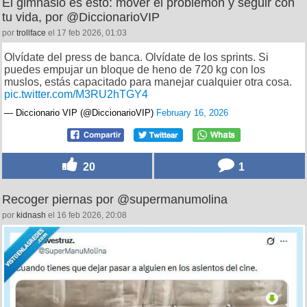
El gimnasio es esto: mover el problemón y seguir con
tu vida, por @DiccionarioVIP
por
trollface
el 17 feb 2026, 01:03
Olvídate del press de banca. Olvídate de los sprints. Si
puedes empujar un bloque de heno de 720 kg con los
muslos, estás capacitado para manejar cualquier otra cosa.
pic.twitter.com/M3RU2hTGY4
— Diccionario VIP (@DiccionarioVIP)
February 16, 2026
20
1
Recoger piernas por @supermanumolina
por
kidnash
el 16 feb 2026, 20:08