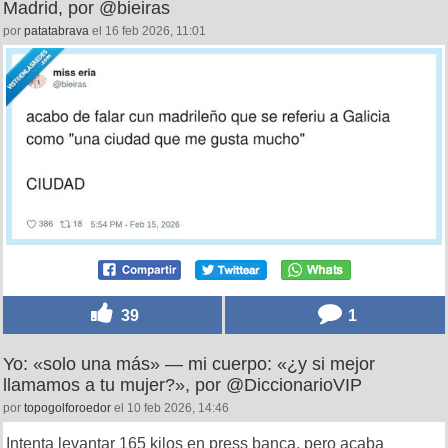
Madrid, por @bieiras
por
patatabrava
el 16 feb 2026, 11:01
39
1
Yo: «solo una más» — mi cuerpo: «¿y si mejor
llamamos a tu mujer?», por @DiccionarioVIP
por
topogolforoedor
el 10 feb 2026, 14:46
Intenta levantar 165 kilos en press banca, pero acaba