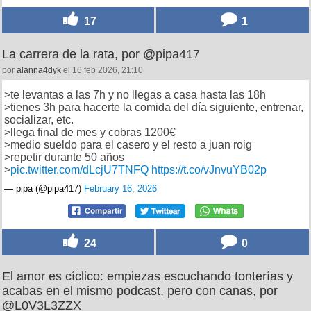
17
1
La carrera de la rata, por @pipa417
por
alanna4dyk
el 16 feb 2026, 21:10
>te levantas a las 7h y no llegas a casa hasta las 18h
>tienes 3h para hacerte la comida del día siguiente, entrenar,
socializar, etc.
>llega final de mes y cobras 1200€
>medio sueldo para el casero y el resto a juan roig
>repetir durante 50 años
>
pic.twitter.com/dLcjU7TNFQ
https://t.co/vJnvuYB02p
— pipa (@pipa417)
February 16, 2026
24
0
El amor es cíclico: empiezas escuchando tonterías y
acabas en el mismo podcast, pero con canas, por
@L0V3L3ZZX