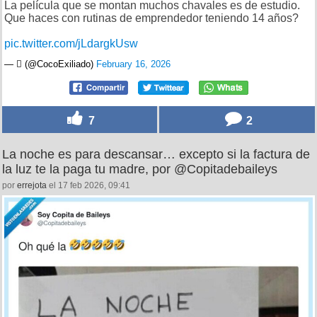
La película que se montan muchos chavales es de estudio.
Que haces con rutinas de emprendedor teniendo 14 años?
pic.twitter.com/jLdargkUsw
— ‏️ٓ‏️ (@CocoExiliado)
February 16, 2026
7
2
La noche es para descansar… excepto si la factura de
la luz te la paga tu madre, por @Copitadebaileys
por
errejota
el 17 feb 2026, 09:41