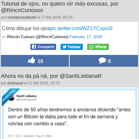
Tutorial de ojos, no quiero oír más excusas, por
@RincnCuriosoo
por
constanceydavid
el 17 feb 2026, 05:26
Cómo dibujar los ojos
pic.twitter.com/WZ1YCxpsSf
— Rincón Curioso (@RincnCuriosoo)
February 17, 2026
10
0
Ahora no da pá ná, por @SantiLiebanaR
por
dodoazul
el 17 feb 2026, 10:33