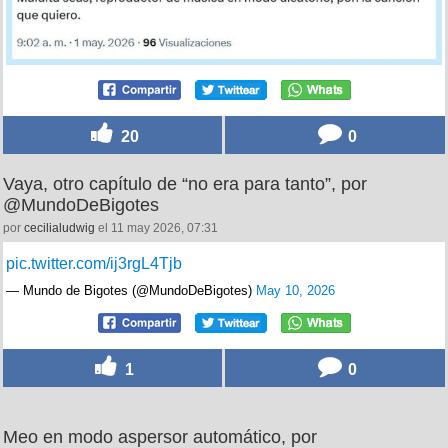
20
0
Vaya, otro capítulo de “no era para tanto”, por
@MundoDeBigotes
por
cecilialudwig
el 11 may 2026, 07:31
pic.twitter.com/ij3rgL4Tjb
— Mundo de Bigotes (@MundoDeBigotes)
May 10, 2026
1
0
Meo en modo aspersor automático, por