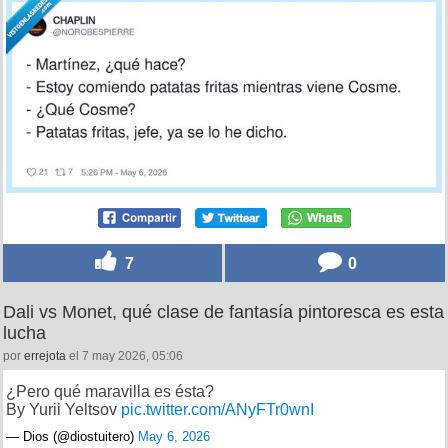
7
0
Dali vs Monet, qué clase de fantasía pintoresca es esta
lucha
por
errejota
el 7 may 2026, 05:06
¿Pero qué maravilla es ésta?
By Yurii Yeltsov
pic.twitter.com/ANyFTr0wnI
— Dios (@diostuitero)
May 6, 2026