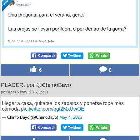
6
0
PLACER, por @ChimoBayo
por
fer
el 5 may 2026, 15:31
Llegar a casa, quitarse los zapatos y ponerse ropa más
cómoda
pic.twitter.com/qgt2MxUwOE
— Chimo Bayo (@ChimoBayo)
May 4, 2026