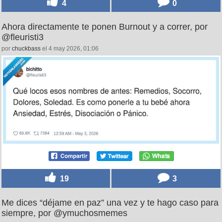
4
0
Ahora directamente te ponen Burnout y a correr, por
@fleuristi3
por
chuckbass
el 4 may 2026, 01:06
19
3
Me dices “déjame en paz” una vez y te hago caso para
siempre, por @ymuchosmemes