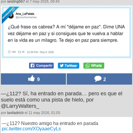
por
sesling667
el 7 may 2026, 09:45
9
2
—¿112? Sí, ha entrado en parada… pero es que el
suelo está como una pista de hielo, por
@LarryWalters_
por
laviladrich
el 11 may 2026, 01:05
—¿112? Nuestro amigo ha entrado en parada
pic.twitter.com/XOyaaeCyLs