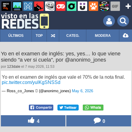
ÚLTIMOS
TOP
CATEG.
MODERA
Yo en el examen de inglés: yes, yes… lo que viene
siendo "a ver si cuela", por @anonimo_jones
por
123dale
el 7 may 2026, 11:53
Yo en el examen de inglés que vale el 70% de la nota final.
pic.twitter.com/yulKgSNSSd
— Ross_co_Jones  (@anonimo_jones)
May 6, 2026
4
0