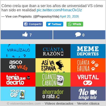
Cómo creía que iban a ser los años de universidad VS cómo
han sido en realidad
pic.twitter.com/HxnacOv1lz
— Vive con Propósito. (@PropositoyVida)
April 20, 2026
7
0
© vistoenlasredes.com –
Vídeos destacados
–
Versión clásica