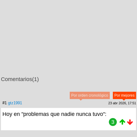
Comentarios
(1)
Por orden cronológico
Por mejores
#1
gtz1991
23 abr 2026, 17:51
Hoy en "problemas que nadie nunca tuvo":
3