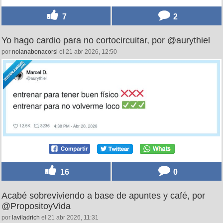
7
2
Yo hago cardio para no cortocircuitar, por @aurythiel
por
nolanabonacorsi
el 21 abr 2026, 12:50
16
0
Acabé sobreviviendo a base de apuntes y café, por
@PropositoyVida
por
laviladrich
el 21 abr 2026, 11:31