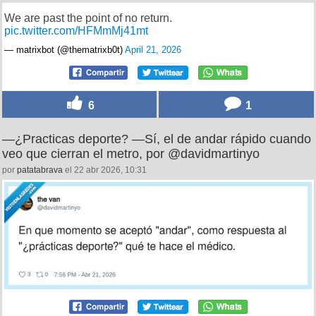
We are past the point of no return.
pic.twitter.com/HFMmMj41mt
— matrixbot (@thematrixb0t)
April 21, 2026
6
1
—¿Practicas deporte? —Sí, el de andar rápido cuando
veo que cierran el metro, por @davidmartinyo
por
patatabrava
el 22 abr 2026, 10:31