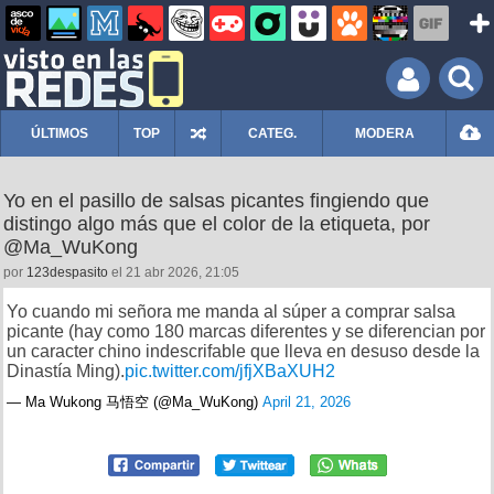
ÚLTIMOS
TOP
CATEG.
MODERA
Yo en el pasillo de salsas picantes fingiendo que
distingo algo más que el color de la etiqueta, por
@Ma_WuKong
por
123despasito
el 21 abr 2026, 21:05
Yo cuando mi señora me manda al súper a comprar salsa
picante (hay como 180 marcas diferentes y se diferencian por
un caracter chino indescrifable que lleva en desuso desde la
Dinastía Ming).
pic.twitter.com/jfjXBaXUH2
— Ma Wukong 马悟空 (@Ma_WuKong)
April 21, 2026