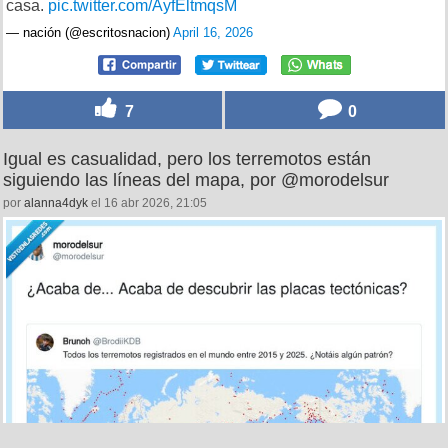
casa.
pic.twitter.com/AyfEltmqsM
— nación (@escritosnacion)
April 16, 2026
7
0
Igual es casualidad, pero los terremotos están
siguiendo las líneas del mapa, por @morodelsur
por
alanna4dyk
el 16 abr 2026, 21:05