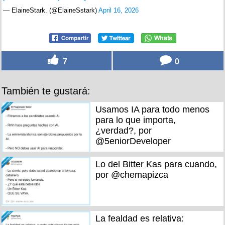
— ElaineStark. (@ElaineSstark)
April 16, 2026
7
0
También te gustará:
Usamos IA para todo menos
para lo que importa,
¿verdad?, por
@5eniorDeveloper
Lo del Bitter Kas para cuando,
por @chemapizca
La fealdad es relativa: