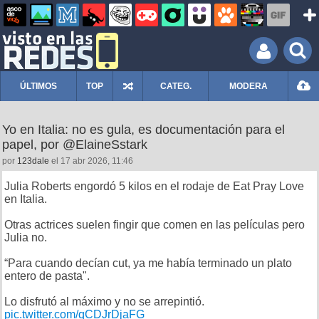
ÚLTIMOS
TOP
CATEG.
MODERA
Yo en Italia: no es gula, es documentación para el
papel, por @ElaineSstark
por
123dale
el 17 abr 2026, 11:46
Julia Roberts engordó 5 kilos en el rodaje de Eat Pray Love
en Italia.
Otras actrices suelen fingir que comen en las películas pero
Julia no.
“Para cuando decían cut, ya me había terminado un plato
entero de pasta".
Lo disfrutó al máximo y no se arrepintió.
pic.twitter.com/qCDJrDjaFG