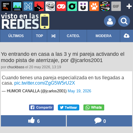
ÚLTIMOS
TOP
CATEG.
MODERA
Yo entrando en casa a las 3 y mi pareja activando el
modo pista de aterrizaje, por @jcarlos2001
por
chuckbass
el 20 may 2026, 13:19
Cuando tienes una pareja especializada en tus llegadas a
casa.
pic.twitter.com/ZgG5W5rU2X
— HUMOR CANALLA (@jcarlos2001)
May 19, 2026
6
0