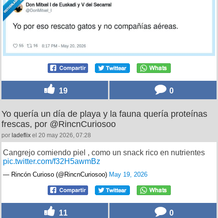
19
0
Yo quería un día de playa y la fauna quería proteínas
frescas, por @RincnCuriosoo
por
ladeflix
el 20 may 2026, 07:28
Cangrejo comiendo piel , como un snack rico en nutrientes
pic.twitter.com/f32H5awmBz
— Rincón Curioso (@RincnCuriosoo)
May 19, 2026
11
0