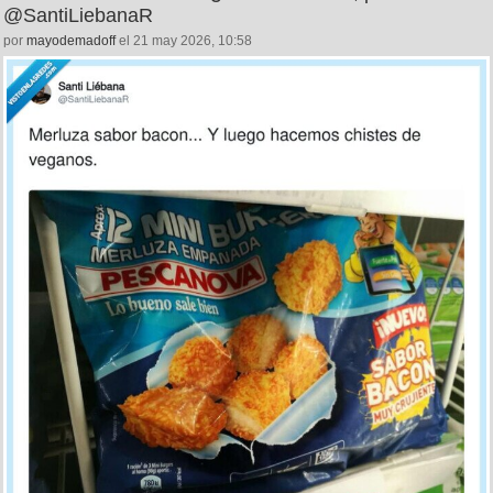
@SantiLiebanaR
por
mayodemadoff
el 21 may 2026, 10:58