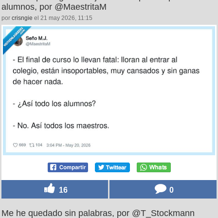
alumnos, por @MaestritaM
por
crisngie
el 21 may 2026, 11:15
16
0
Me he quedado sin palabras, por @T_Stockmann