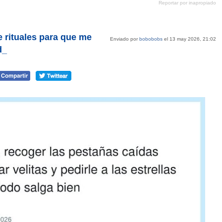
Reportar por inapropiado
Pinterest
tumblr
Google+
mene
e rituales para que me
Enviado por
bobobobs
el 13 may 2026, 21:02
d_