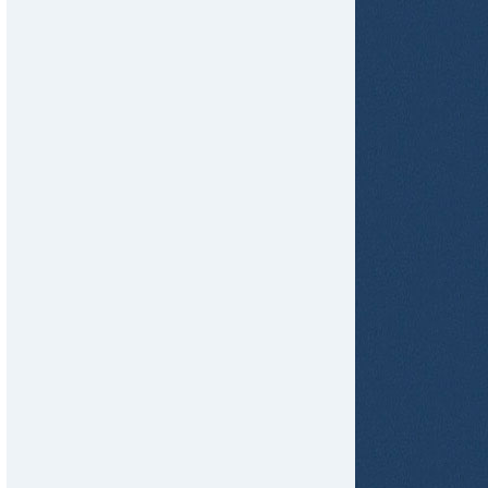
tir
ame