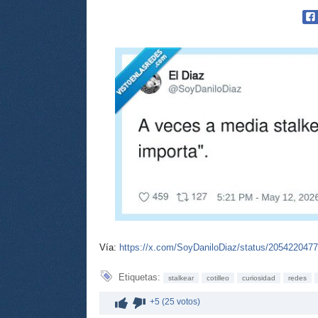
Vía:
https://x.com/SoyDaniloDiaz/status/205422047
Etiquetas:
stalkear
cotilleo
curiosidad
redes
+5 (25 votos)