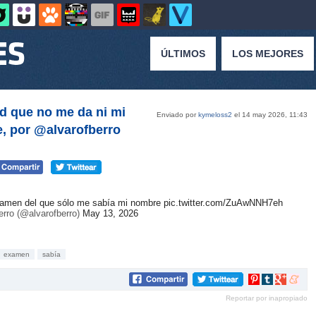
ÚLTIMOS
LOS MEJORES
d que no me da ni mi
Enviado por
kymeloss2
el 14 may 2026, 11:43
, por @alvarofberro
examen del que sólo me sabía mi nombre
pic.twitter.com/ZuAwNNH7eh
rro (@alvarofberro)
May 13, 2026
examen
sabía
Compartir
Compartir
Compartir
Compar
en
en
en
en
Reportar por inapropiado
Pinterest
tumblr
Google+
mene