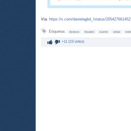
Vía:
https://x.com/danielagbd_/status/20542766145
Etiquetas:
deseos
rituales
suerte
velas
estr
+11 (23 votos)