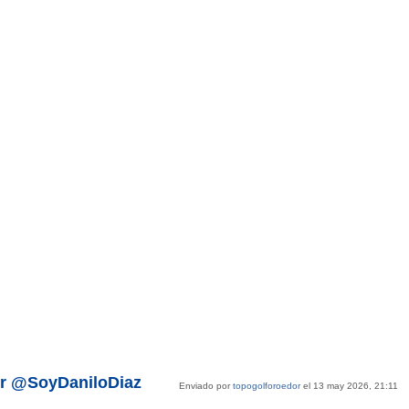
or @SoyDaniloDiaz
Enviado por
topogolforoedor
el 13 may 2026, 21:11