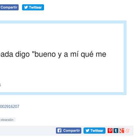
7002916207
obsesión
Compartir
Compartir
Compartir
Compar
en
en
en
en