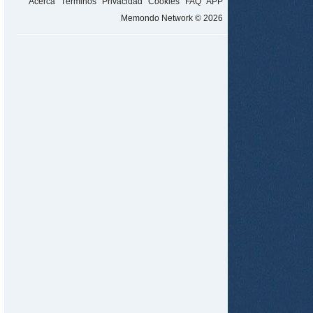
Acerca
Términos
Privacidad
Cookies
FAQ
APP
Memondo Network © 2026
tir