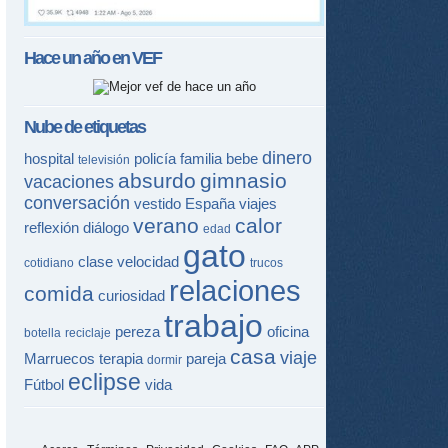
Hace un año en
VEF
Nube de etiquetas
dinero
hospital
policía
familia
bebe
televisión
absurdo
gimnasio
vacaciones
conversación
vestido
España
viajes
verano
calor
reflexión
diálogo
edad
gato
clase
velocidad
cotidiano
trucos
relaciones
comida
curiosidad
trabajo
pereza
oficina
botella
reciclaje
casa
viaje
Marruecos
terapia
pareja
dormir
eclipse
Fútbol
vida