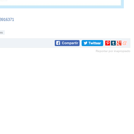
23916371
es
Compartir
Compartir
Compartir
Compar
en
en
en
en
Reportar por inapropiado
Pinterest
tumblr
Google+
mene