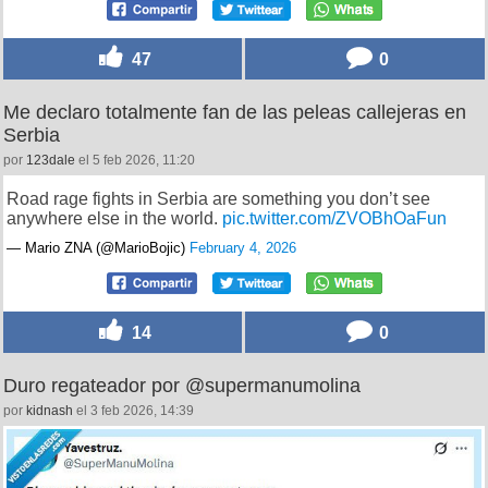
47
0
Me declaro totalmente fan de las peleas callejeras en
Serbia
por
123dale
el 5 feb 2026, 11:20
Road rage fights in Serbia are something you don’t see
anywhere else in the world.
pic.twitter.com/ZVOBhOaFun
— Mario ZNA (@MarioBojic)
February 4, 2026
14
0
Duro regateador por @supermanumolina
por
kidnash
el 3 feb 2026, 14:39