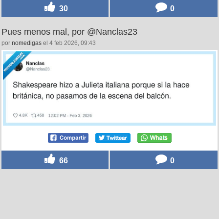
30
0
Pues menos mal, por @Nanclas23
por
nomedigas
el 4 feb 2026, 09:43
66
0