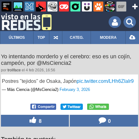
ÚLTIMOS
TOP
CATEG.
MODERA
Yo intentando morderlo y el cerebro: eso es un cojín,
campeón, por @MsCiencia2
por
trollface
el 4 feb 2026, 16:56
Postres "tejidos" de Osaka, Japón
pic.twitter.com/LHh6ZIaIr9
— Más Ciencia (@MsCiencia2)
February 3, 2026
8
0