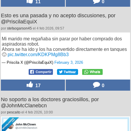
11
0
Esto es una pasada y no acepto discusiones, por
@PriscilaEquiX
por
stefaogarson45
el 4 feb 2026, 09:57
Mi marido me regañaba sin parar por haber comprado dos
aspiradoras robot.
Ahora se ha ido y los ha convertido directamente en tanques
🙂
pic.twitter.com/KDKPMg8Bb3
— Priscila X (@PriscilaEquiX)
February 3, 2026
17
0
No soporto a los doctores graciosillos, por
@JohnMcClanebcn
por
pescaito
el 4 feb 2026, 10:00