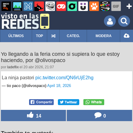
ÚLTIMOS
TOP
CATEG.
MODERA
Yo llegando a la feria como si supiera lo que estoy
haciendo, por @olivospaco
por
ladeflix
el 20 abr 2026, 21:07
La ninja pastori
pic.twitter.com/QN6rUjE2hg
— tio paco (@olivospaco)
April 18, 2026
14
0