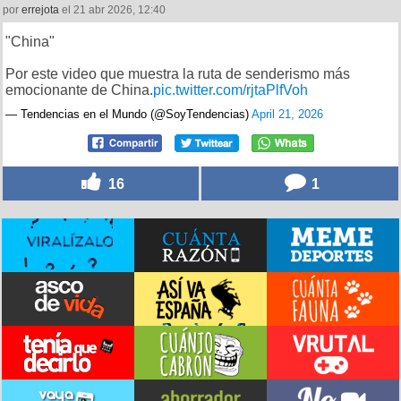
por
errejota
el 21 abr 2026, 12:40
"China"
Por este video que muestra la ruta de senderismo más
emocionante de China.
pic.twitter.com/rjtaPlfVoh
— Tendencias en el Mundo (@SoyTendencias)
April 21, 2026
16
1