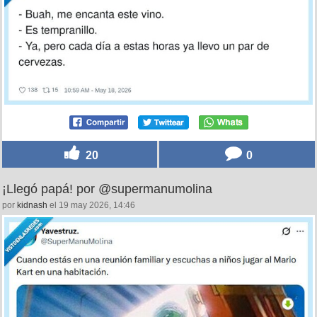
20
0
¡Llegó papá! por @supermanumolina
por
kidnash
el 19 may 2026, 14:46