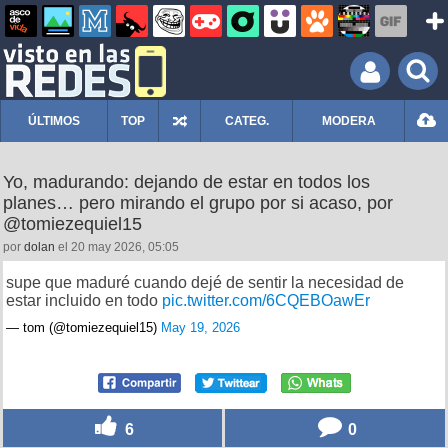
ÚLTIMOS
TOP
CATEG.
MODERA
Yo, madurando: dejando de estar en todos los
planes… pero mirando el grupo por si acaso, por
@tomiezequiel15
por
dolan
el 20 may 2026, 05:05
supe que maduré cuando dejé de sentir la necesidad de
estar incluido en todo
pic.twitter.com/6CQEBOawEr
— tom (@tomiezequiel15)
May 19, 2026
6
0