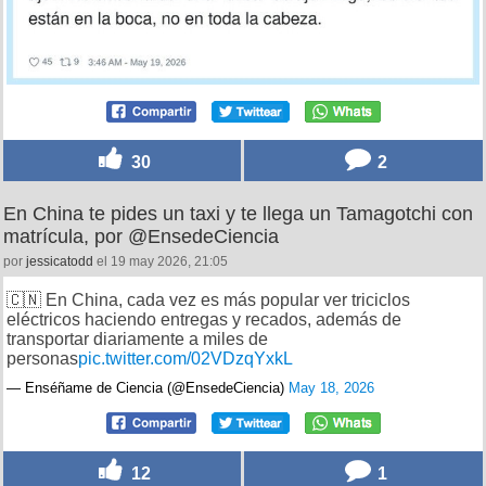
30
2
En China te pides un taxi y te llega un Tamagotchi con
matrícula, por @EnsedeCiencia
por
jessicatodd
el 19 may 2026, 21:05
🇨🇳 En China, cada vez es más popular ver triciclos
eléctricos haciendo entregas y recados, además de
transportar diariamente a miles de
personas
pic.twitter.com/02VDzqYxkL
— Enséñame de Ciencia (@EnsedeCiencia)
May 18, 2026
12
1