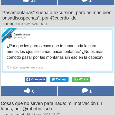
38
2
“Pasamontañas” suena a excursión, pero es más bien
“pasadisospechas”, por @cuerdo_de
por
crisngie
el 8 may 2026, 15:34
6
1
Cosas que no sirven para nada: mi motivación un
lunes, por @robbhaifisch
por
constanceydavid
el 8 may 2026, 15:37