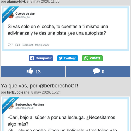
por
alanna4dyk
el 8 may 2026, 11:55
13
0
Ya que vas, por @berberechoCR
por
tiertz3oclear
el 8 may 2026, 15:24