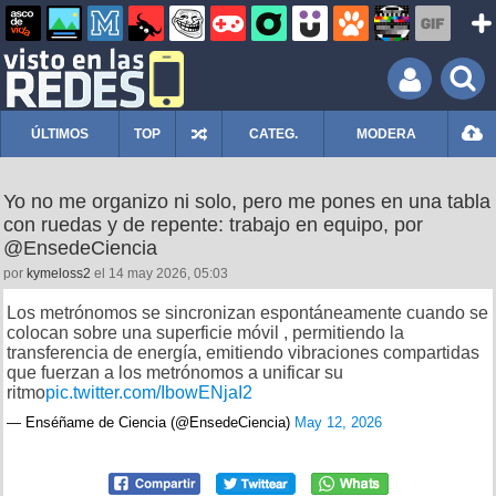
ÚLTIMOS
TOP
CATEG.
MODERA
Yo no me organizo ni solo, pero me pones en una tabla
con ruedas y de repente: trabajo en equipo, por
@EnsedeCiencia
por
kymeloss2
el 14 may 2026, 05:03
Los metrónomos se sincronizan espontáneamente cuando se
colocan sobre una superficie móvil , permitiendo la
transferencia de energía, emitiendo vibraciones compartidas
que fuerzan a los metrónomos a unificar su
ritmo
pic.twitter.com/IbowENjaI2
— Enséñame de Ciencia (@EnsedeCiencia)
May 12, 2026