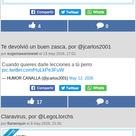
4
0
Te devolvió un buen zasca, por @jcarlos2001
por
eugeniawaniewski
el 13 may 2026, 17:01
Cuando quieres darle lecciones a tú perro
pic.twitter.com/HuLkPe3FuW
— HUMOR CANALLA (@jcarlos2001)
May 12, 2026
17
0
Claravirus, por @LegoLlorchs
por
flamenquin
el 8 may 2026, 15:30