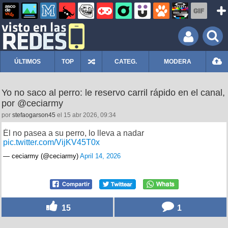
ÚLTIMOS
TOP
CATEG.
MODERA
Yo no saco al perro: le reservo carril rápido en el canal,
por @ceciarmy
por
stefaogarson45
el 15 abr 2026, 09:34
Él no pasea a su perro, lo lleva a nadar
pic.twitter.com/VijKV45T0x
— ceciarmy (@ceciarmy)
April 14, 2026
15
1