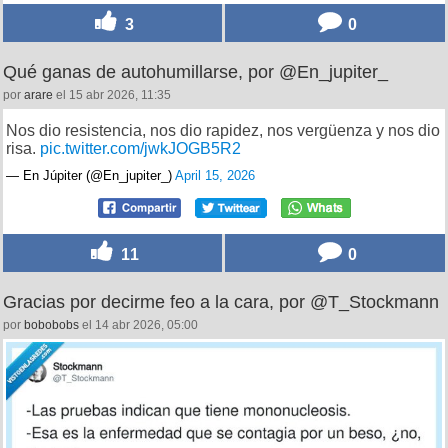
3
0
Qué ganas de autohumillarse, por @En_jupiter_
por
arare
el 15 abr 2026, 11:35
Nos dio resistencia, nos dio rapidez, nos vergüenza y nos dio
risa.
pic.twitter.com/jwkJOGB5R2
— En Júpiter (@En_jupiter_)
April 15, 2026
11
0
Gracias por decirme feo a la cara, por @T_Stockmann
por
bobobobs
el 14 abr 2026, 05:00