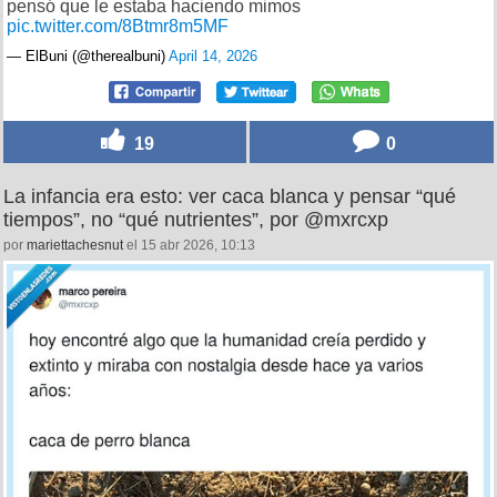
pensó que le estaba haciendo mimos
pic.twitter.com/8Btmr8m5MF
— ElBuni (@therealbuni)
April 14, 2026
19
0
La infancia era esto: ver caca blanca y pensar “qué
tiempos”, no “qué nutrientes”, por @mxrcxp
por
mariettachesnut
el 15 abr 2026, 10:13