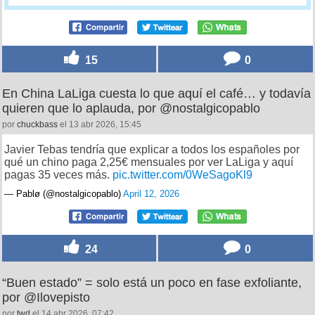
15
0
En China LaLiga cuesta lo que aquí el café… y todavía
quieren que lo aplauda, por @nostalgicopablo
por
chuckbass
el 13 abr 2026, 15:45
Javier Tebas tendría que explicar a todos los españoles por
qué un chino paga 2,25€ mensuales por ver LaLiga y aquí
pagas 35 veces más.
pic.twitter.com/0WeSagoKl9
— Pablø (@nostalgicopablo)
April 12, 2026
24
0
“Buen estado” = solo está un poco en fase exfoliante,
por @Ilovepisto
por
twd
el 14 abr 2026, 07:42