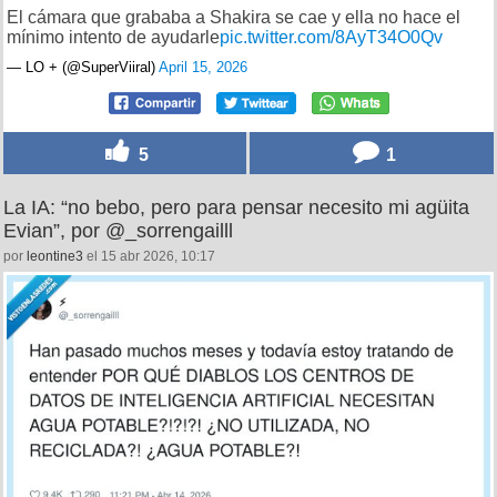
El cámara que grababa a Shakira se cae y ella no hace el
mínimo intento de ayudarle
pic.twitter.com/8AyT34O0Qv
— LO + (@SuperViiral)
April 15, 2026
5
1
La IA: “no bebo, pero para pensar necesito mi agüita
Evian”, por @_sorrengailll
por
leontine3
el 15 abr 2026, 10:17