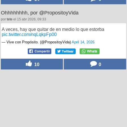
Ohhhhhhhh, por @PropositoyVida
por
tete
el 15 abr 2026, 09:33
A veces, hay que quitar de en medio lo que estorba
pic.twitter.com/nqLqkpFp00
— Vive con Propósito. (@PropositoyVida)
April 14, 2026
10
0