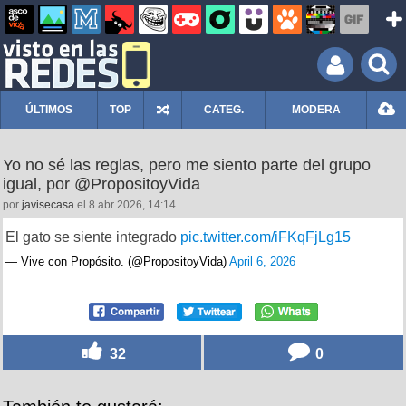
ÚLTIMOS
TOP
CATEG.
MODERA
Yo no sé las reglas, pero me siento parte del grupo
igual, por @PropositoyVida
por
javisecasa
el 8 abr 2026, 14:14
El gato se siente integrado
pic.twitter.com/iFKqFjLg15
— Vive con Propósito. (@PropositoyVida)
April 6, 2026
32
0