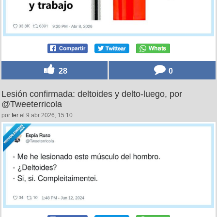
28
0
Lesión confirmada: deltoides y delto-luego, por
@Tweeterricola
por
fer
el 9 abr 2026, 15:10