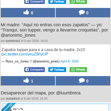
6
0
Mi madre: “Aquí no entras con esos zapatos” — yo:
“Tranqui, son tupper, vengo a llevarme croquetas”, por
@anonimo_jones
por
kymeloss2
el 9 abr 2026, 16:01
Zapatos tupper para ir a casa de tu madre. 2x1!!
pic.twitter.com/yeuZ8hycIP
— Ross_co_Jones  (@anonimo_jones)
April 9, 2026
1
0
Desaparecer del mapa, por @luumbrera
por
laviladrich
el 9 abr 2026, 16:35