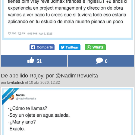
51
0
De apellido Rajoy, por @NadimRevuelta
por
laviladrich
el 10 abr 2026, 12:32