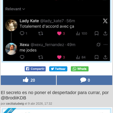
20
0
El secreto es no poner el despertador para currar, por
@BrodiiKDB
por
cecilialudwig
el 9 abr 2026, 17:32