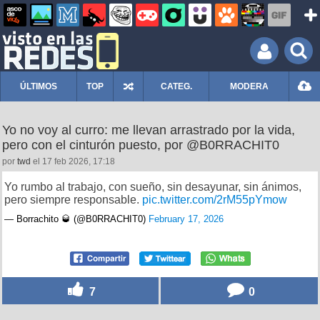
ÚLTIMOS
TOP
CATEG.
MODERA
Yo no voy al curro: me llevan arrastrado por la vida,
pero con el cinturón puesto, por @B0RRACHIT0
por
twd
el 17 feb 2026, 17:18
Yo rumbo al trabajo, con sueño, sin desayunar, sin ánimos,
pero siempre responsable.
pic.twitter.com/2rM55pYmow
— Borrachito 🥃 (@B0RRACHIT0)
February 17, 2026
7
0