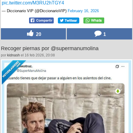
pic.twitter.com/M3RU2hTGY4
— Diccionario VIP (@DiccionarioVIP)
February 16, 2026
20
1
Recoger piernas por @supermanumolina
por
kidnash
el 16 feb 2026, 20:08