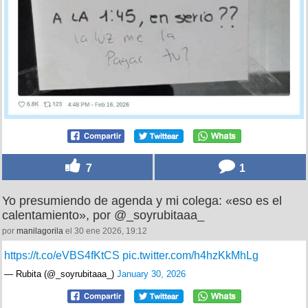
7
1
Yo presumiendo de agenda y mi colega: «eso es el
calentamiento», por @_soyrubitaaa_
por
manilagorila
el 30 ene 2026, 19:12
https://t.co/eVBS4fKtCS
pic.twitter.com/h4hzKkMhLg
— Rubita (@_soyrubitaaa_)
January 30, 2026