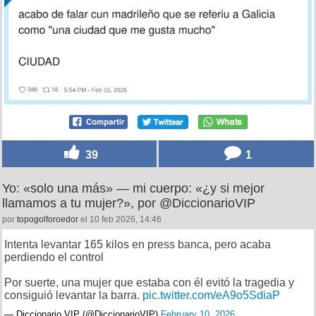
39
1
Yo: «solo una más» — mi cuerpo: «¿y si mejor
llamamos a tu mujer?», por @DiccionarioVIP
por
topogolforoedor
el 10 feb 2026, 14:46
Intenta levantar 165 kilos en press banca, pero acaba
perdiendo el control
Por suerte, una mujer que estaba con él evitó la tragedia y
consiguió levantar la barra.
pic.twitter.com/eA9o5SdiaP
— Diccionario VIP (@DiccionarioVIP)
February 10, 2026