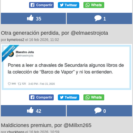
35
1
Otra generación perdida, por @elmaestrojota
por
kymeloss2
el 16 feb 2026, 11:02
42
0
Maldiciones premium, por @Millxn265
por
chuckbass
el 16 feb 2026, 10:59