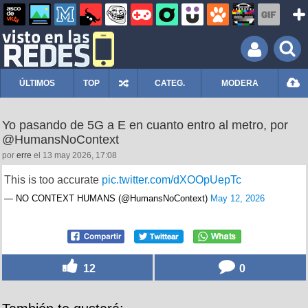
ÚLTIMOS
TOP
CATEG.
MODERA
Yo pasando de 5G a E en cuanto entro al metro, por
@HumansNoContext
por
erre
el 13 may 2026, 17:08
This is too accurate
pic.twitter.com/dXOOpUepTc
— NO CONTEXT HUMANS (@HumansNoContext)
May 12, 2026
12
0