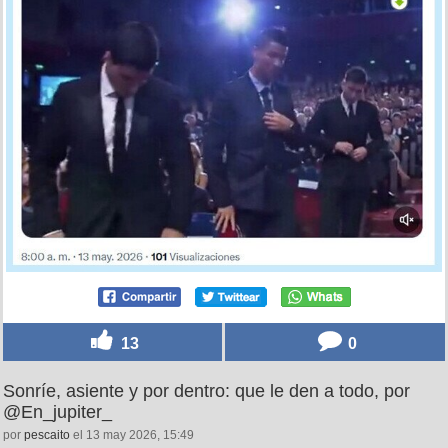
13
0
Sonríe, asiente y por dentro: que le den a todo, por
@En_jupiter_
por
pescaito
el 13 may 2026, 15:49