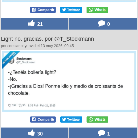
21
0
Light no, gracias, por @T_Stockmann
por
constanceydavid
el 13 may 2026, 09:45
30
1