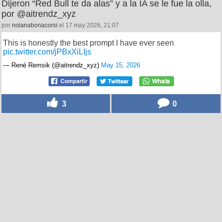
Dijeron “Red Bull te da alas” y a la IA se le fue la olla,
por @aitrendz_xyz
por
nolanabonacorsi
el 17 may 2026, 21:07
This is honestly the best prompt I have ever seen
pic.twitter.com/jPBxXiLIjs
— René Remsik (@aitrendz_xyz)
May 15, 2026
3
0