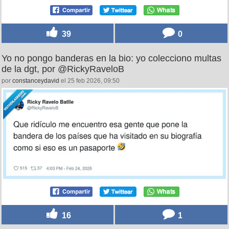
39
0
Yo no pongo banderas en la bio: yo colecciono multas
de la dgt, por @RickyRaveloB
por
constanceydavid
el 25 feb 2026, 09:50
16
1