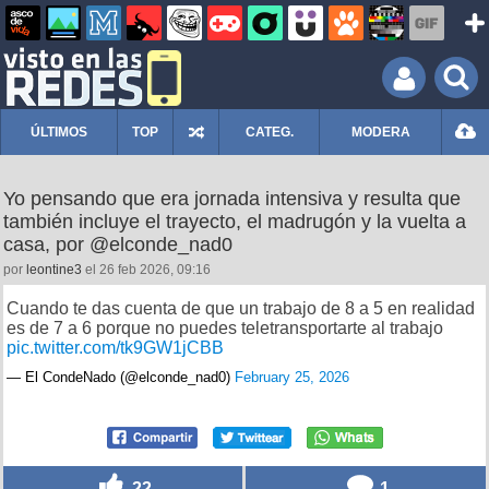
ÚLTIMOS
TOP
CATEG.
MODERA
Yo pensando que era jornada intensiva y resulta que
también incluye el trayecto, el madrugón y la vuelta a
casa, por @elconde_nad0
por
leontine3
el 26 feb 2026, 09:16
Cuando te das cuenta de que un trabajo de 8 a 5 en realidad
es de 7 a 6 porque no puedes teletransportarte al trabajo
pic.twitter.com/tk9GW1jCBB
— El CondeNado (@elconde_nad0)
February 25, 2026
22
1