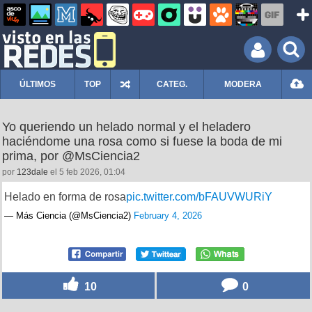
ÚLTIMOS
TOP
CATEG.
MODERA
Yo queriendo un helado normal y el heladero
haciéndome una rosa como si fuese la boda de mi
prima, por @MsCiencia2
por
123dale
el 5 feb 2026, 01:04
Helado en forma de rosa
pic.twitter.com/bFAUVWURiY
— Más Ciencia (@MsCiencia2)
February 4, 2026
10
0