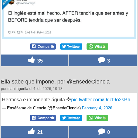
35
3
Ella sabe que impone, por @EnsedeCiencia
por
manilagorila
el 4 feb 2026, 19:13
Hermosa e imponente águila 🦅
pic.twitter.com/Oqct9o2sBh
— Enséñame de Ciencia (@EnsedeCiencia)
February 4, 2026
21
0