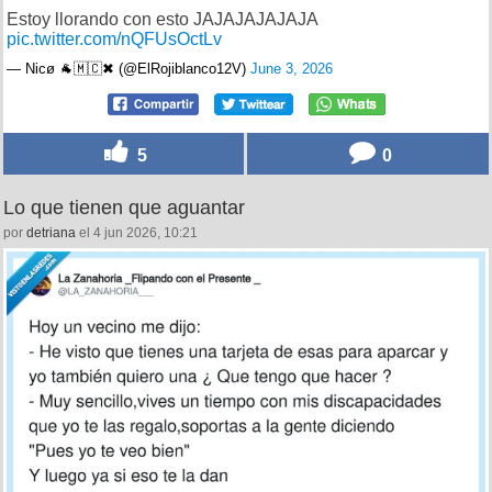
Estoy llorando con esto JAJAJAJAJAJA
pic.twitter.com/nQFUsOctLv
— Nicø 🐐🇲🇨✖ (@ElRojiblanco12V)
June 3, 2026
5
0
Lo que tienen que aguantar
por
detriana
el 4 jun 2026, 10:21