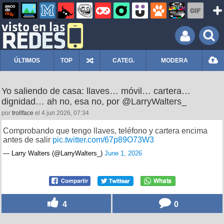
ÚLTIMOS
TOP
CATEG.
MODERA
Yo saliendo de casa: llaves… móvil… cartera…
dignidad… ah no, esa no, por @LarryWalters_
por
trollface
el 4 jun 2026, 07:34
Comprobando que tengo llaves, teléfono y cartera encima
antes de salir
pic.twitter.com/67p89O73W3
— Larry Walters (@LarryWalters_)
June 1, 2026
4
0