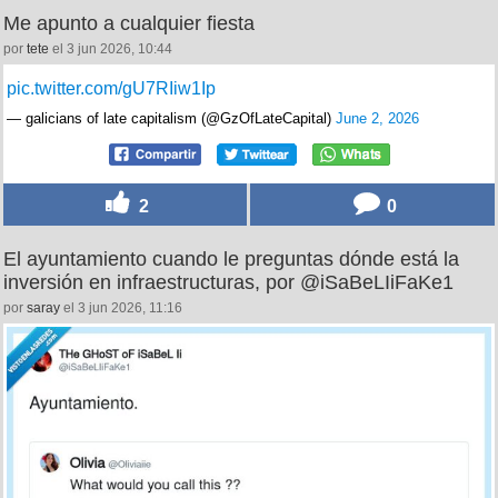
Me apunto a cualquier fiesta
por
tete
el 3 jun 2026, 10:44
pic.twitter.com/gU7RIiw1Ip
— galicians of late capitalism (@GzOfLateCapital)
June 2, 2026
2
0
El ayuntamiento cuando le preguntas dónde está la
inversión en infraestructuras, por @iSaBeLIiFaKe1
por
saray
el 3 jun 2026, 11:16