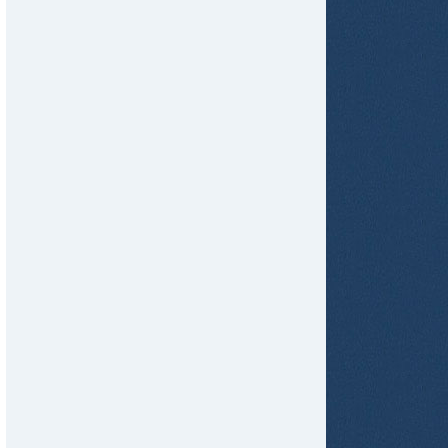
tir
ame