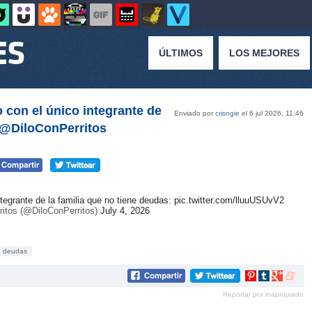
ÚLTIMOS
LOS MEJORES
 con el único integrante de
Enviado por
crisngie
el 6 jul 2026, 11:46
r @DiloConPerritos
tegrante de la familia que no tiene deudas:
pic.twitter.com/lluuUSUvV2
ritos (@DiloConPerritos)
July 4, 2026
deudas
Compartir
Compartir
Compartir
Compar
en
en
en
en
Reportar por inapropiado
Pinterest
tumblr
Google+
mene