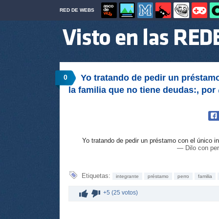
RED DE WEBS
Yo tratando de pedir un préstamo
0
la familia que no tiene deudas:, po
Yo tratando de pedir un préstamo con el único in
— Dilo con per
Etiquetas:
integrante
préstamo
perro
familia
+5 (25 votos)