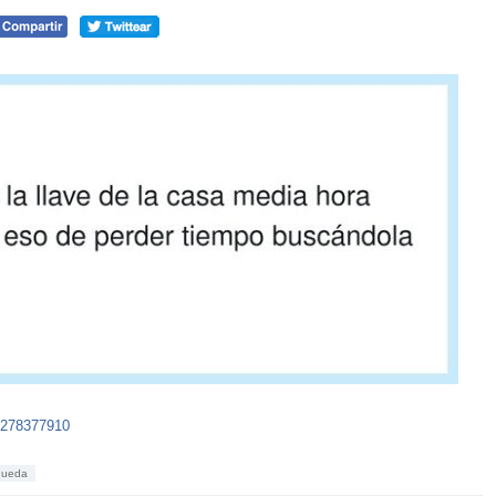
2278377910
queda