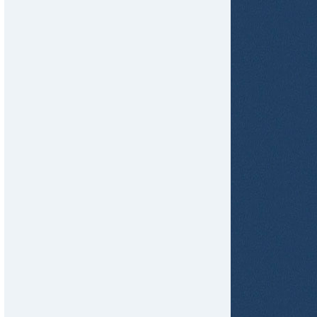
tir
ame