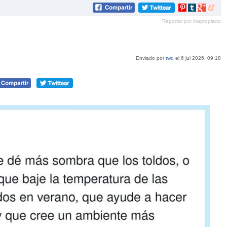
Compartir
Compartir
Compartir
Compar
en
en
en
en
Reportar por inapropiado
Pinterest
tumblr
Google+
mene
Enviado por
twd
el 6 jul 2026, 09:18