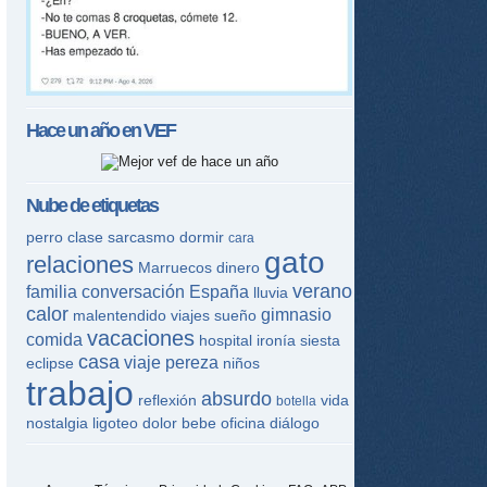
Hace un año en
VEF
Nube de etiquetas
perro
clase
sarcasmo
dormir
cara
gato
relaciones
Marruecos
dinero
verano
familia
conversación
España
lluvia
calor
gimnasio
malentendido
viajes
sueño
vacaciones
comida
hospital
ironía
siesta
casa
viaje
pereza
eclipse
niños
trabajo
absurdo
reflexión
vida
botella
nostalgia
ligoteo
dolor
bebe
oficina
diálogo