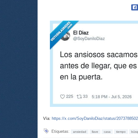
Vía:
https://x.com/SoyDaniloDiaz/status/207378850
Etiquetas:
ansiedad
llave
casa
tiempo
bús