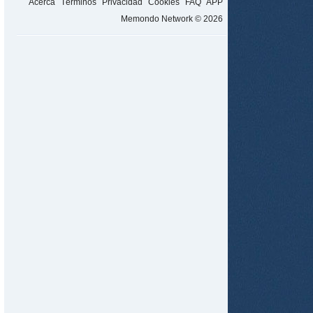
Acerca
Términos
Privacidad
Cookies
FAQ
APP
Memondo Network © 2026