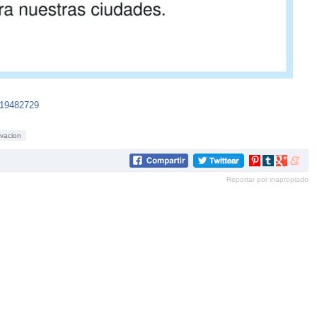
219482729
vacion
Compartir
Compartir
Compartir
Compar
en
en
en
en
Reportar por inapropiado
Pinterest
tumblr
Google+
mene