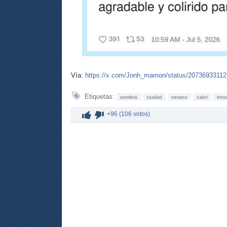
Vía:
https://x.com/Jonh_mamon/status/2073693311
Etiquetas:
sombra
ciudad
verano
calor
inno
+96 (106 votos)