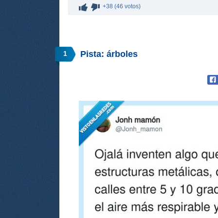
+38 (46 votos)
Pista: árboles
1