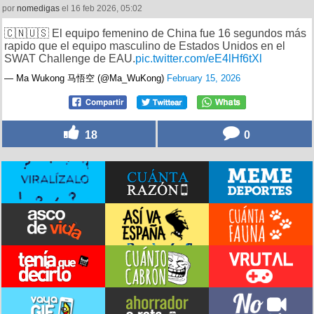
por
nomedigas
el 16 feb 2026, 05:02
🇨🇳🇺🇸 El equipo femenino de China fue 16 segundos más
rapido que el equipo masculino de Estados Unidos en el
SWAT Challenge de EAU.
pic.twitter.com/eE4lHf6tXl
— Ma Wukong 马悟空 (@Ma_WuKong)
February 15, 2026
18
0