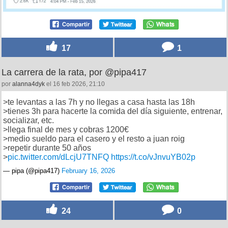
17
1
La carrera de la rata, por @pipa417
por
alanna4dyk
el 16 feb 2026, 21:10
>te levantas a las 7h y no llegas a casa hasta las 18h
>tienes 3h para hacerte la comida del día siguiente, entrenar,
socializar, etc.
>llega final de mes y cobras 1200€
>medio sueldo para el casero y el resto a juan roig
>repetir durante 50 años
>
pic.twitter.com/dLcjU7TNFQ
https://t.co/vJnvuYB02p
— pipa (@pipa417)
February 16, 2026
24
0