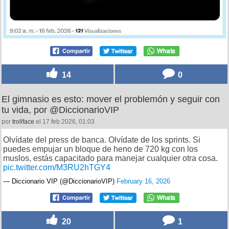
14
0
El gimnasio es esto: mover el problemón y seguir con
tu vida, por @DiccionarioVIP
por
trollface
el 17 feb 2026, 01:03
Olvídate del press de banca. Olvídate de los sprints. Si
puedes empujar un bloque de heno de 720 kg con los
muslos, estás capacitado para manejar cualquier otra cosa.
pic.twitter.com/M3RU2hTGY4
— Diccionario VIP (@DiccionarioVIP)
February 16, 2026
20
1