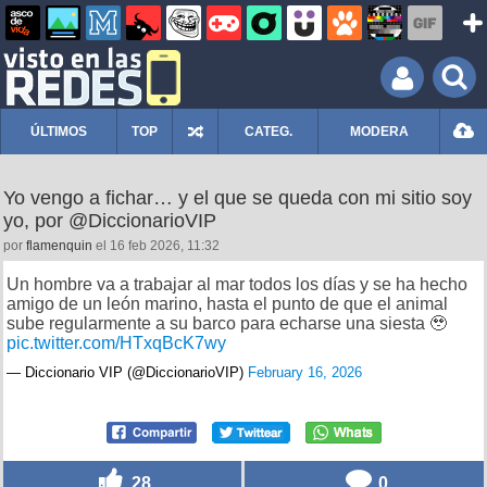
ÚLTIMOS
TOP
CATEG.
MODERA
Yo vengo a fichar… y el que se queda con mi sitio soy
yo, por @DiccionarioVIP
por
flamenquin
el 16 feb 2026, 11:32
Un hombre va a trabajar al mar todos los días y se ha hecho
amigo de un león marino, hasta el punto de que el animal
sube regularmente a su barco para echarse una siesta 🥹
pic.twitter.com/HTxqBcK7wy
— Diccionario VIP (@DiccionarioVIP)
February 16, 2026
28
0