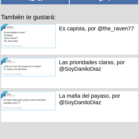
También te gustará:
Es capista, por @the_raven77
Las prioridades claras, por
@SoyDaniloDiaz
La mafia del payaso, por
@SoyDaniloDiaz