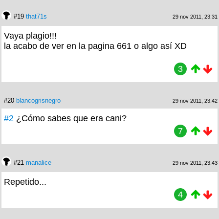
#19
that71s
29 nov 2011, 23:31
Vaya plagio!!!
la acabo de ver en la pagina 661 o algo así XD
3
#20
blancogrisnegro
29 nov 2011, 23:42
#2
¿Cómo sabes que era cani?
7
#21
manalice
29 nov 2011, 23:43
Repetido...
4