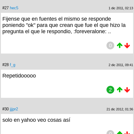
#27
hec5
1 dic 2011, 02:13
Fijense que en fuentes el mismo se responde
poniendo "ok" para que crean que fue el que hizo la
pregunta el que le respondio, :foreveralone: ..
0
#28
f_g
2 dic 2011, 09:41
Repetidooooo
2
#30
jjjpr2
21 dic 2012, 01:36
solo en yahoo veo cosas así
0