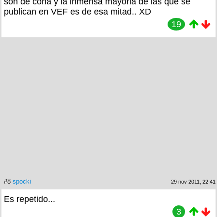
son de coña y la inmensa mayoria de las que se
publican en VEF es de esa mitad.. XD
19
#8
spocki
29 nov 2011, 22:41
Es repetido...
3