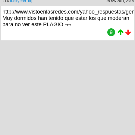
#14
fuckyeah_fkj
29 nov 2011, 23:09
http://www.vistoenlasredes.com/yahoo_respuestas/gen
Muy dormidos han tenido que estar los que moderan
para no ver este PLAGIO ¬¬
9