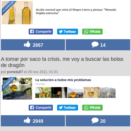
2667
14
A tomar por saco la crisis, me voy a buscar las bolas
de dragón
por
pometa87
el 26 nov 2011, 01:01
2949
20