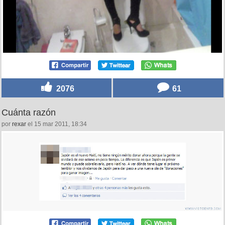
2076
61
Cuánta razón
por
rexar
el 15 mar 2011, 18:34