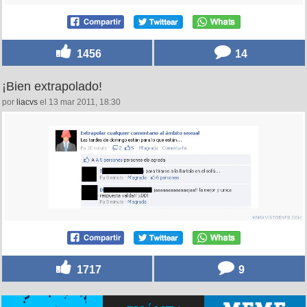
1456
14
¡Bien extrapolado!
por
liacvs
el 13 mar 2011, 18:30
1717
9