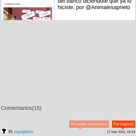
del banco diciéndote que ya lo
hiciste, por @Animalesaprieto
Comentarios
(15)
Por orden cronológico
Por mejores
#1
vayagifazo
17 mar 2011, 18:33