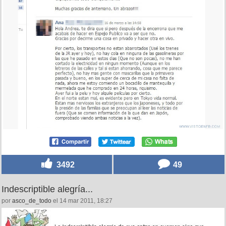
3492
49
Indescriptible alegría...
por
asco_de_todo
el 14 mar 2011, 18:27