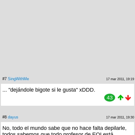
#7
SingWithMe
17 mar 2011, 19:19
... "dejándole bigote si le gusta" xDDD.
43
#8
dayus
17 mar 2011, 19:30
No, todo el mundo sabe que no hace falta depilarle,
todos sabemos que todo profesor de EOI está