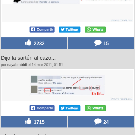
2232
15
Dijo la sartén al cazo...
por
nayabrabbit
el 14 mar 2011, 01:51
1715
24