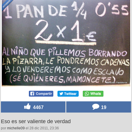
4467
19
Eso es ser valiente de verdad
por
michelle09
el 28 dic 2011, 23:36