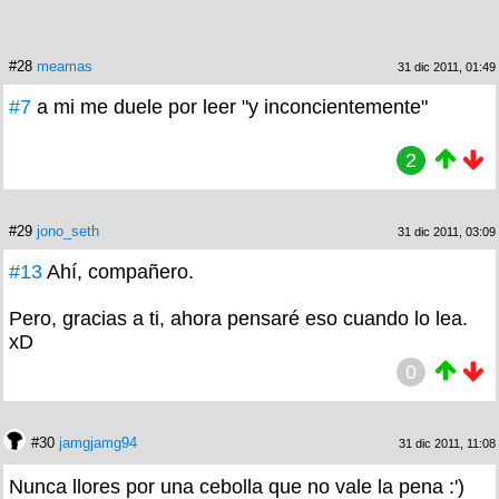
#28
meamas
31 dic 2011, 01:49
#7
a mi me duele por leer "y inconcientemente"
2
#29
jono_seth
31 dic 2011, 03:09
#13
Ahí, compañero.
Pero, gracias a ti, ahora pensaré eso cuando lo lea.
xD
0
#30
jamgjamg94
31 dic 2011, 11:08
Nunca llores por una cebolla que no vale la pena :')