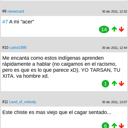
#9
neowizard
30 dic 2011, 12:32
#7
A mi "acer"
14
#10
carlot1990
30 dic 2011, 12:44
Me encanta como estos indígenas aprenden
rápidamente a hablar (no caigamos en el racismo,
pero es que es lo que parece xD). YO TARSAN, TU
XITA. va hombre xd.
1
#11
Land_of_nobody
30 dic 2011, 13:07
Este chiste es mas viejo que el cagar sentado...
6