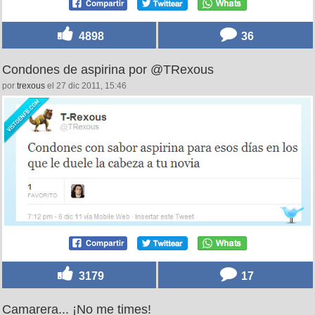
4898
36
Condones de aspirina por @TRexous
por
trexous
el 27 dic 2011, 15:46
3179
17
Camarera... ¡No me times!