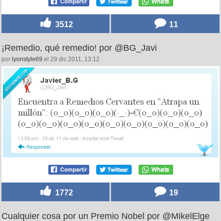
3512
11
¡Remedio, qué remedio! por @BG_Javi
por
lyonstyle69
el 29 dic 2011, 13:12
1772
19
Cualquier cosa por un Premio Nobel por @MikelElge