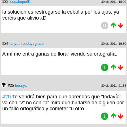
#23
locualoque91
30 dic 2011, 18:20
la solución es restregarse la cebolla por los ojos, ya
veréis que alivio xD
0
#24
tanyathreedaysgrace
30 dic 2011, 19:30
A mí me entra ganas de llorar viendo su ortografía.
1
#25
bossyx
30 dic 2011, 21:58
#20
Te vendrá bien para que aprendas que "todavía"
va con "v" no con "b" mira que burlarse de alguien por
un fallo ortográfico y cometer tu otro
1