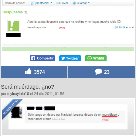
3574
23
Será muérdago, ¿no?
por
myloxyloto10
el 24 dic 2011, 01:56