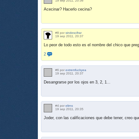
19 sep 2011, 20:36
Acecinar? Hacerlo cecina?
#8 por
sindescifrar
19 sep 2011, 20:37
Lo peor de todo esto es el nombre del chico que pregu
2
#6 por
extremfuckyea
19 sep 2011, 20:37
Desangrarse por los ojos en 3, 2, 1...
#4 por
elirns
19 sep 2011, 20:35
Joder, con las calificaciones que debe tener, creo qu