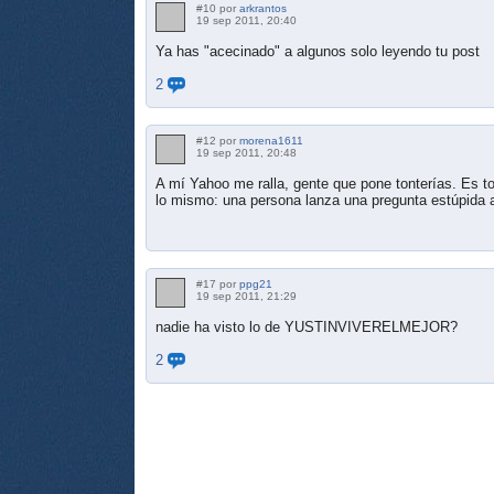
#10 por
arkrantos
19 sep 2011, 20:40
Ya has "acecinado" a algunos solo leyendo tu post
2
#12 por
morena1611
19 sep 2011, 20:48
A mí Yahoo me ralla, gente que pone tonterías. Es t
lo mismo: una persona lanza una pregunta estúpida a
#17 por
ppg21
19 sep 2011, 21:29
nadie ha visto lo de YUSTINVIVERELMEJOR?
2