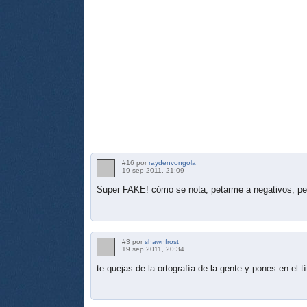
#16 por
raydenvongola
19 sep 2011, 21:09
Super FAKE! cómo se nota, petarme a negativos, peo
#3 por
shawnfrost
19 sep 2011, 20:34
te quejas de la ortografía de la gente y pones en el t