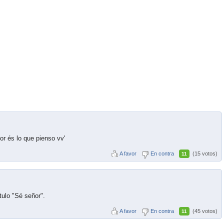
r és lo que pienso vv'
A favor
En contra
(15 votos)
11
ítulo "Sé señor".
A favor
En contra
(45 votos)
11