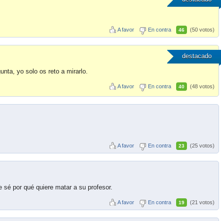
A favor
En contra
(50 votos)
46
destacado
nta, yo solo os reto a mirarlo.
A favor
En contra
(48 votos)
40
A favor
En contra
(25 votos)
23
e sé por qué quiere matar a su profesor.
A favor
En contra
(21 votos)
19