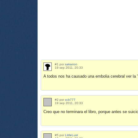
#1 por
sakarron
19 sep 2011, 20:33
A todos nos ha causado una embolia cerebral ver la "
#2 por
xcb777
19 sep 2011, 20:33
Creo que no terminara el libro, porque antes se suici
#5 por
LittleLust