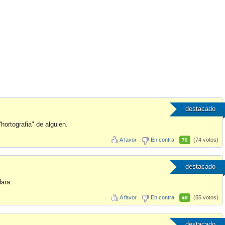
destacado
hortografia" de alguien.
A favor
En contra
(74 votos)
70
destacado
dara.
A favor
En contra
(55 votos)
49
destacado