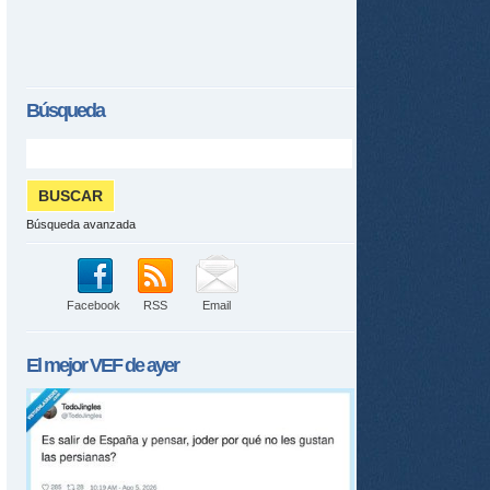
Búsqueda
Búsqueda avanzada
Facebook
RSS
Email
El mejor
VEF
de ayer