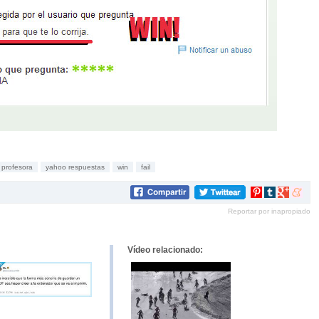
profesora
yahoo respuestas
win
fail
Compartir
Compartir
Compartir
Compar
en
en
en
en
Reportar por inapropiado
Pinterest
tumblr
Google+
mene
Vídeo relacionado: