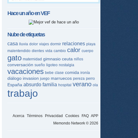
Hace un año en
VEF
Nube de etiquetas
casa
relaciones
lluvia
dolor
viajes
dormir
playa
calor
malentendido
dientes
vida
cambio
cuerpo
gato
gimnasio
ceuta
maternidad
niños
conversación
sueño
ligoteo
nostalgia
vacaciones
comida
bebe
clase
ironía
diálogo
invasion
marruecos
juego
pereza
perro
verano
absurdo
familia
España
hospital
ola
trabajo
Acerca
Términos
Privacidad
Cookies
FAQ
APP
Memondo Network © 2026