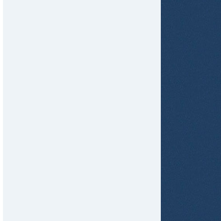
tir
ame