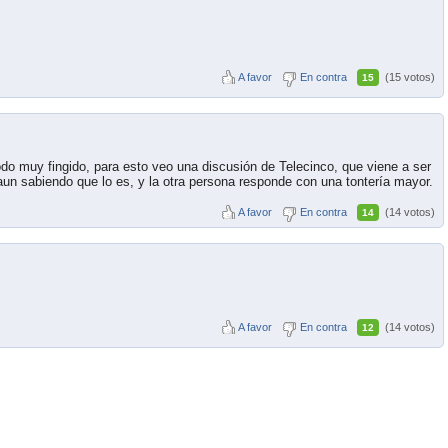
A favor
En contra
(15 votos)
15
odo muy fingido, para esto veo una discusión de Telecinco, que viene a ser
un sabiendo que lo es, y la otra persona responde con una tontería mayor.
A favor
En contra
(14 votos)
14
A favor
En contra
(14 votos)
12