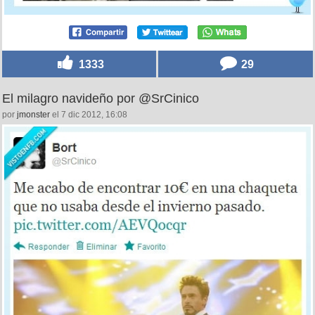
1333
29
El milagro navideño por @SrCinico
por
jmonster
el 7 dic 2012, 16:08