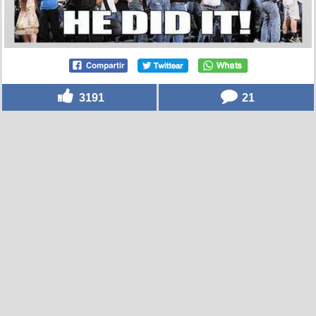
3191
21