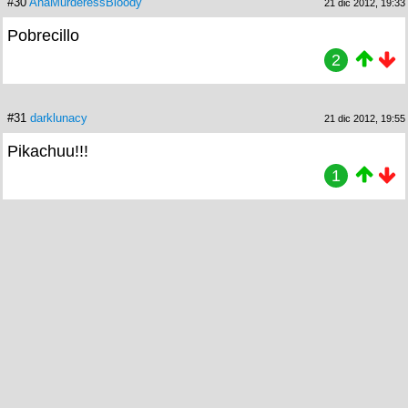
#30
AnaMurderessBloody
21 dic 2012, 19:33
Pobrecillo
2
#31
darklunacy
21 dic 2012, 19:55
Pikachuu!!!
1