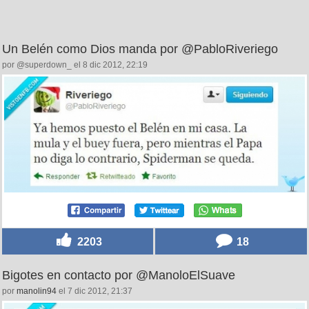
Un Belén como Dios manda por @PabloRiveriego
por @superdown_ el 8 dic 2012, 22:19
2203
18
Bigotes en contacto por @ManoloElSuave
por
manolin94
el 7 dic 2012, 21:37