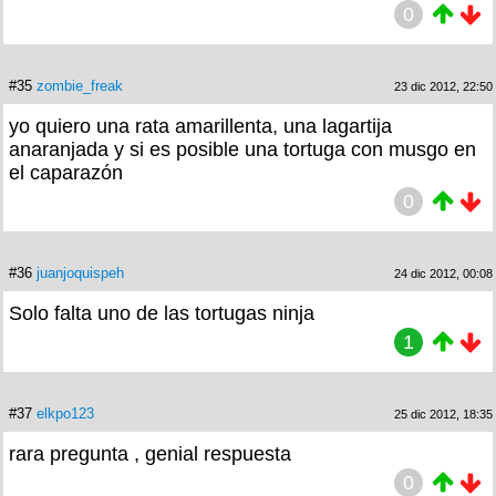
0
#35
zombie_freak
23 dic 2012, 22:50
yo quiero una rata amarillenta, una lagartija
anaranjada y si es posible una tortuga con musgo en
el caparazón
0
#36
juanjoquispeh
24 dic 2012, 00:08
Solo falta uno de las tortugas ninja
1
#37
elkpo123
25 dic 2012, 18:35
rara pregunta , genial respuesta
0