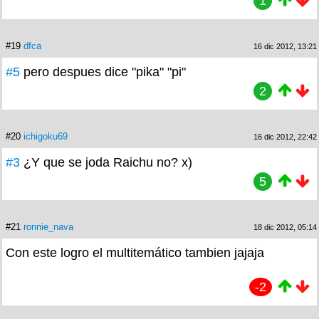
1
#19
dfca
16 dic 2012, 13:21
#5
pero despues dice "pika" "pi"
2
#20
ichigoku69
16 dic 2012, 22:42
#3
¿Y que se joda Raichu no? x)
5
#21
ronnie_nava
18 dic 2012, 05:14
Con este logro el multitemático tambien jajaja
-2