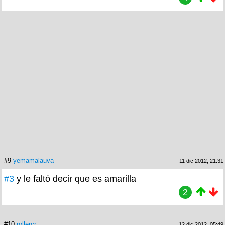
#9
yemamalauva
11 dic 2012, 21:31
#3
y le faltó decir que es amarilla
2
#10
rollercr
12 dic 2012, 05:49