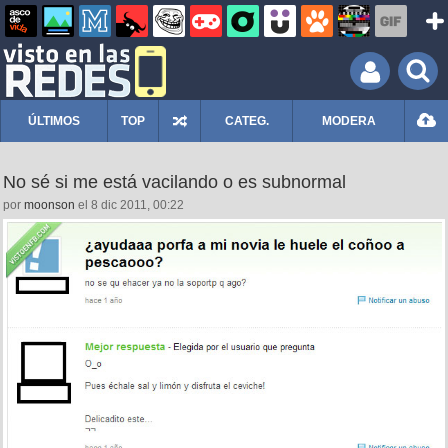
ÚLTIMOS
TOP
CATEG.
MODERA
No sé si me está vacilando o es subnormal
por
moonson
el 8 dic 2011, 00:22