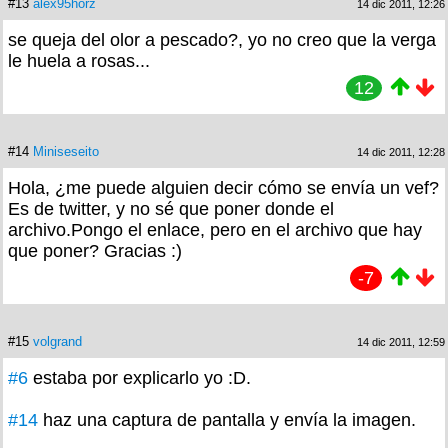
#13
alex95horz
14 dic 2011, 12:26
se queja del olor a pescado?, yo no creo que la verga
le huela a rosas...
12
#14
Miniseseito
14 dic 2011, 12:28
Hola, ¿me puede alguien decir cómo se envía un vef?
Es de twitter, y no sé que poner donde el
archivo.Pongo el enlace, pero en el archivo que hay
que poner? Gracias :)
-7
#15
volgrand
14 dic 2011, 12:59
#6
estaba por explicarlo yo :D.
#14
haz una captura de pantalla y envía la imagen.