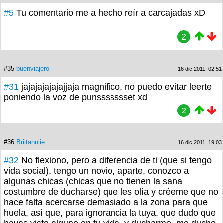
#5
Tu comentario me a hecho reír a carcajadas xD
2
#35
buenviajero
16 dic 2011, 02:51
#31
jajajajajajajjaja magnifico, no puedo evitar leerte
poniendo la voz de punssssssset xd
2
#36
Briitanniie
16 dic 2011, 19:03
#32
No flexiono, pero a diferencia de ti (que si tengo
vida social), tengo un novio, aparte, conozco a
algunas chicas (chicas que no tienen la sana
costumbre de ducharse) que les olía y créeme que no
hace falta acercarse demasiado a la zona para que
huela, así que, para ignorancia la tuya, que dudo que