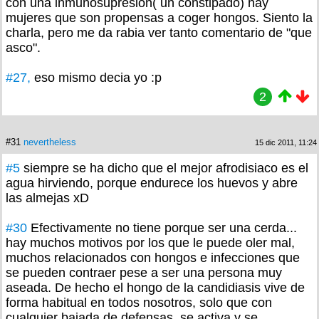
con una inmunosupresion( un constipado) hay
mujeres que son propensas a coger hongos. Siento la
charla, pero me da rabia ver tanto comentario de "que
asco".
#27,
eso mismo decia yo :p
2
#31
nevertheless
15 dic 2011, 11:24
#5
siempre se ha dicho que el mejor afrodisiaco es el
agua hirviendo, porque endurece los huevos y abre
las almejas xD
#30
Efectivamente no tiene porque ser una cerda...
hay muchos motivos por los que le puede oler mal,
muchos relacionados con hongos e infecciones que
se pueden contraer pese a ser una persona muy
aseada. De hecho el hongo de la candidiasis vive de
forma habitual en todos nosotros, solo que con
cualquier bajada de defensas, se activa y se