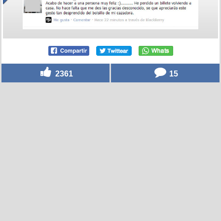
2361
15