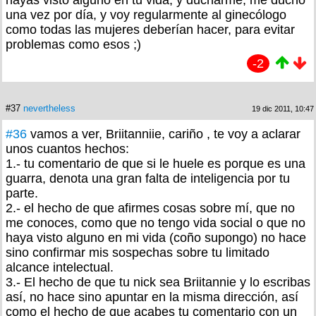
hayas visto alguno en tu vida, y ducharme, me ducho
una vez por día, y voy regularmente al ginecólogo
como todas las mujeres deberían hacer, para evitar
problemas como esos ;)
-2
#37
nevertheless
19 dic 2011, 10:47
#36
vamos a ver, Briitanniie, cariño , te voy a aclarar
unos cuantos hechos:
1.- tu comentario de que si le huele es porque es una
guarra, denota una gran falta de inteligencia por tu
parte.
2.- el hecho de que afirmes cosas sobre mí, que no
me conoces, como que no tengo vida social o que no
haya visto alguno en mi vida (coño supongo) no hace
sino confirmar mis sospechas sobre tu limitado
alcance intelectual.
3.- El hecho de que tu nick sea Briitannie y lo escribas
así, no hace sino apuntar en la misma dirección, así
como el hecho de que acabes tu comentario con un