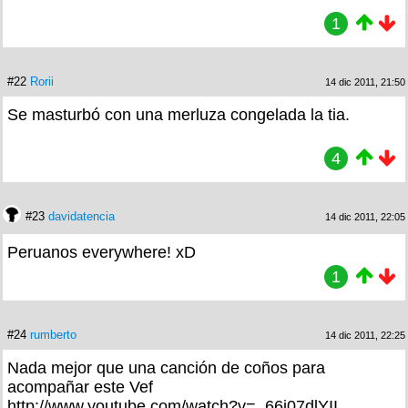
1
#22
Rorii
14 dic 2011, 21:50
Se masturbó con una merluza congelada la tia.
4
#23
davidatencia
14 dic 2011, 22:05
Peruanos everywhere! xD
1
#24
rumberto
14 dic 2011, 22:25
Nada mejor que una canción de coños para
acompañar este Vef
http://www.youtube.com/watch?v=_66j07dlYII