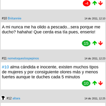
-4
#10
Briitanniie
14 dic 2011, 12:10
A mi nunca me ha olido a pescado...sera porque me
ducho? hahaha! Que cerda esa tía pues, enserio!
15
#11
nometoqueslospepinos
14 dic 2011, 12:23
#10
alma cándida e inocente, existen muchos tipos
de mujeres y por consiguiente olores más y menos
fuertes aunque te duches cada 5 minutos
10
#12
altara
14 dic 2011, 12:25