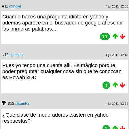
#11
mindiel
4 jul 2011, 12:35
Cuando haces una pregunta idiota en yahoo y
ademas aparece en el buscador de google al escribir
las primeras palabras...
11
#12
byemiek
4 jul 2011, 12:48
Pues yo tengo una cuenta allí. Es mágico porque,
poder preguntar cualquier cosa sin que te conozcan
es Powah xDD
1
#13
alexintor
4 jul 2011, 13:14
¿Que clase de moderadores existen en yahoo
respuestas?
2