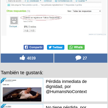
4039
27
También te gustará:
Pérdida inmediata de
dignidad, por
@HumansNoContext
No tiene pérdida, por