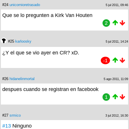
#24
unicornioretrasado
5 jul 2011, 09:46
Que se lo pregunten a Kirk Van Houten
2
#25
karloosky
5 jul 2011, 14:24
¿Y el que se vio ayer en CR? xD.
-1
#26
hidanelinmortal
5 ago 2011, 11:09
despues cuando se registran en facebook
1
#27
srmico
3 jul 2012, 16:30
#13
Ninguno