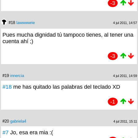
-3
#18
lawwwwrie
4 jul 2011, 14:57
Pues mucha dignidad tú tampoco tienes, al tener una
cuenta ahí ;)
-3
#19
innercia
4 jul 2011, 14:59
#18
me has quitado las palabras del teclado XD
-1
#20
gabriela4
4 jul 2011, 15:11
#7
Jo, esa era mia :(