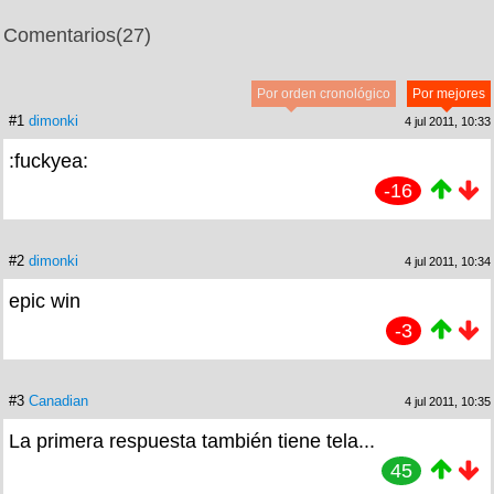
Comentarios
(27)
Por orden cronológico
Por mejores
#1
dimonki
4 jul 2011, 10:33
:fuckyea:
-16
#2
dimonki
4 jul 2011, 10:34
epic win
-3
#3
Canadian
4 jul 2011, 10:35
La primera respuesta también tiene tela...
45