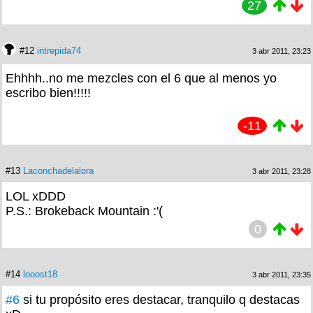
27
#12
intrepida74
3 abr 2011, 23:23
Ehhhh..no me mezcles con el 6 que al menos yo
escribo bien!!!!!
-11
#13
Laconchadelalora
3 abr 2011, 23:28
LOL xDDD
P.S.: Brokeback Mountain :'(
0
#14
looost18
3 abr 2011, 23:35
#6
si tu propósito eres destacar, tranquilo q destacas