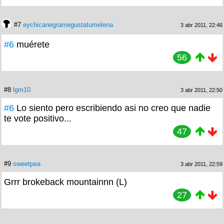
#7
eychicanegramegustatumelena
3 abr 2011, 22:46
#6
muérete
56
#8
lgm10
3 abr 2011, 22:50
#6
Lo siento pero escribiendo asi no creo que nadie
te vote positivo...
47
#9
sweetpea
3 abr 2011, 22:59
Grrr brokeback mountainnn (L)
27