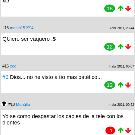
xD
18
#15
martin151994
3 abr 2011, 23:44
QUiero ser vaquero :$
12
#16
xcd
4 abr 2011, 00:07
#6
Dios... no he visto a tío mas patético...
12
#18
MorZilla
4 abr 2011, 00:22
Yo se como desgastar los cables de la tele con los
dientes
-1