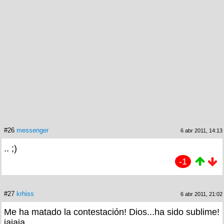
#26
messenger
6 abr 2011, 14:13
.. ;)
-1
#27
krhiss
6 abr 2011, 21:02
Me ha matado la contestación! Dios...ha sido sublime!
jajaja