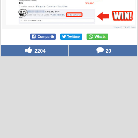
2204
20