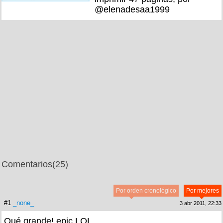
@elenadesaa1999
Comentarios
(25)
Por orden cronológico
Por mejores
#1
_none_
3 abr 2011, 22:33
Qué grande! epic LOL