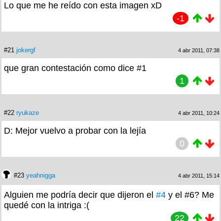
Lo que me he reído con esta imagen xD
-1
#21
jokergf
4 abr 2011, 07:38
que gran contestación como dice #1
1
#22
ryukaze
4 abr 2011, 10:24
D: Mejor vuelvo a probar con la lejía
0
#23
yeahnigga
4 abr 2011, 15:14
Alguien me podría decir que dijeron el
#4
y el #6? Me
quedé con la intriga :(
22