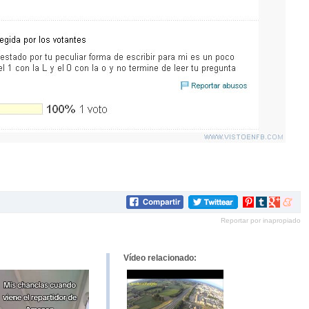
Compartir
Compartir
Compartir
Compar
en
en
en
en
Reportar por inapropiado
Pinterest
tumblr
Google+
mene
Vídeo relacionado: