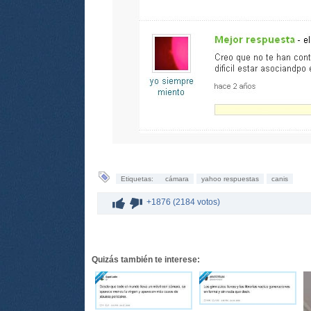
Etiquetas:
cámara
yahoo respuestas
canis
+1876 (2184 votos)
Quizás también te interese: