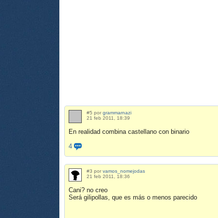
#5 por
grammarnazi
21 feb 2011, 18:39
En realidad combina castellano con binario
4
#3 por
vamos_nomejodas
21 feb 2011, 18:36
Cani? no creo
Será gilipollas, que es más o menos parecido