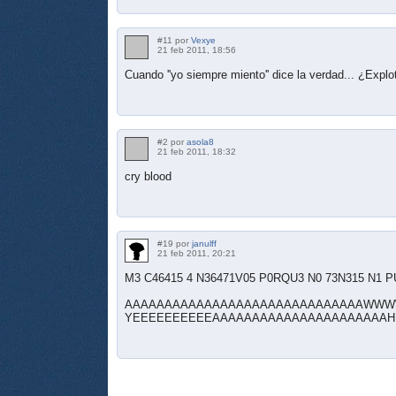
#11 por
Vexye
21 feb 2011, 18:56
Cuando ''yo siempre miento'' dice la verdad... ¿Expl
#2 por
asola8
21 feb 2011, 18:32
cry blood
#19 por
janulff
21 feb 2011, 20:21
M3 C46415 4 N36471V05 P0RQU3 N0 73N315 N1 P
AAAAAAAAAAAAAAAAAAAAAAAAAAAAAA
YEEEEEEEEEEAAAAAAAAAAAAAAAAAAAAAAH