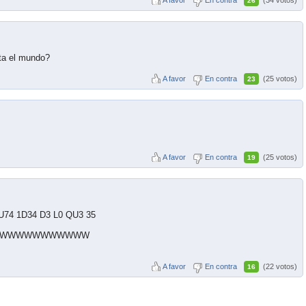
26
ota el mundo?
A favor
En contra
(25 votos)
23
A favor
En contra
(25 votos)
19
U74 1D34 D3 L0 QU3 35
WWWWWWWWWWWWWW
A favor
En contra
(22 votos)
16