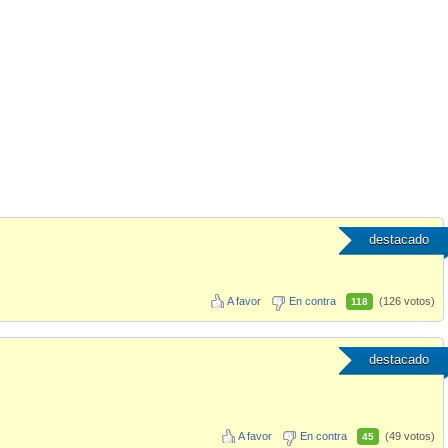
destacado
A favor
En contra
(126 votos)
118
destacado
A favor
En contra
(49 votos)
45