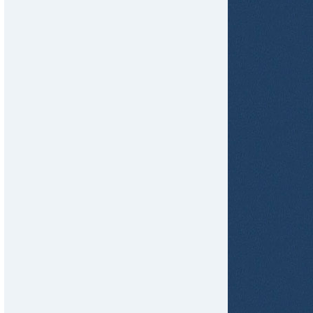
tir
ame