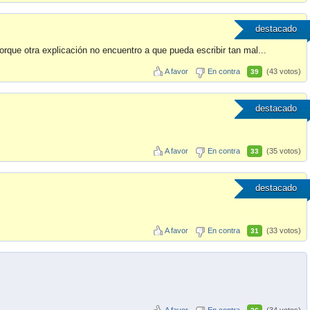
destacado
rque otra explicación no encuentro a que pueda escribir tan mal...
A favor
En contra
(43 votos)
39
destacado
A favor
En contra
(35 votos)
33
destacado
A favor
En contra
(33 votos)
31
A favor
En contra
(34 votos)