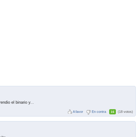
ndio el binario y...
A favor
En contra
(18 votos)
16