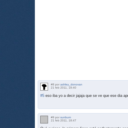
#8 por
ashley_donovan
21 feb 2011, 18:40
#5
eso iba yo a decir jajaja que se ve que ese dia apre
#9 por
sunburn
21 feb 2011, 18:47