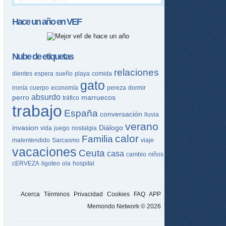
Hace un año en
VEF
Nube de etiquetas
relaciones
dientes
espera
sueño
playa
comida
gato
ironía
cuerpo
economía
pereza
dormir
absurdo
perro
marruecos
tráfico
trabajo
España
conversación
lluvia
verano
invasion
Diálogo
vida
juego
nostalgia
calor
Familia
malentendido
Sarcasmo
viaje
vacaciones
Ceuta
casa
cambio
niños
cERVEZA
ligoteo
ola
hospital
Acerca
Términos
Privacidad
Cookies
FAQ
APP
Memondo Network © 2026