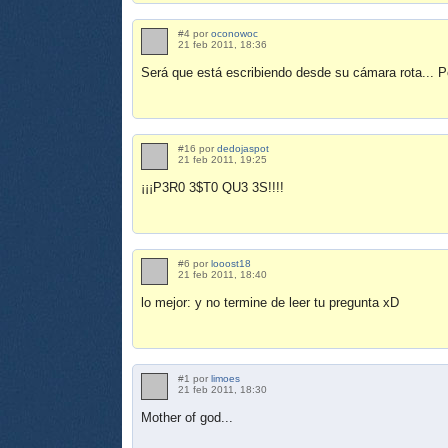
#4 por
oconowoc
21 feb 2011, 18:36
Será que está escribiendo desde su cámara rota... Po
#16 por
dedojaspot
21 feb 2011, 19:25
¡¡¡P3R0 3$T0 QU3 3S!!!!
#6 por
looost18
21 feb 2011, 18:40
lo mejor: y no termine de leer tu pregunta xD
#1 por
limoes
21 feb 2011, 18:30
Mother of god...