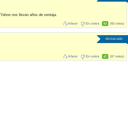
 Yahoo nos llevan años de ventaja.
A favor
En contra
(65 votos)
53
destacado
A favor
En contra
(67 votos)
47