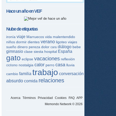
Hace un año en
VEF
Nube de etiquetas
viaje
ironía
Marruecos
vida
malentendido
verano
niños
dormir
dientes
ligoteo
viajes
diálogo
sueño
dinero
pereza
dolor
bebe
cara
gimnasio
España
clase
siesta
hospital
gato
vacaciones
eclipse
reflexión
calor
casa
nostalgia
perro
lluvia
ciclismo
trabajo
familia
conversación
cambio
relaciones
absurdo
comida
Acerca
Términos
Privacidad
Cookies
FAQ
APP
Memondo Network © 2026