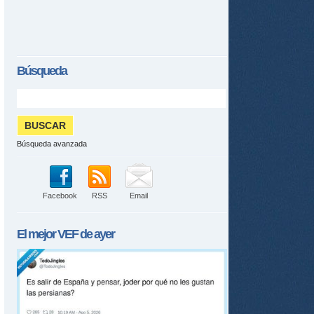
Búsqueda
Búsqueda avanzada
Facebook
RSS
Email
El mejor
VEF
de ayer