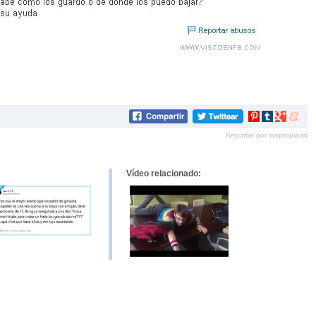
Compartir
Compartir
Compartir
Compar
en
en
en
en
Reportar por inapropiado
Pinterest
tumblr
Google+
mene
Vídeo relacionado: