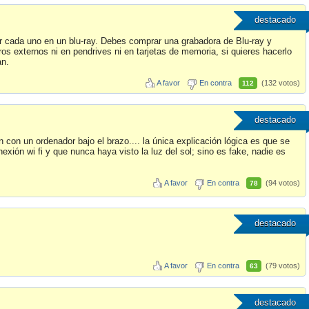
destacado
r cada uno en un blu-ray. Debes comprar una grabadora de Blu-ray y
s externos ni en pendrives ni en tarjetas de memoria, si quieres hacerlo
an.
A favor
En contra
(132 votos)
112
destacado
con un ordenador bajo el brazo.... la única explicación lógica es que se
ión wi fi y que nunca haya visto la luz del sol; sino es fake, nadie es
A favor
En contra
(94 votos)
78
destacado
A favor
En contra
(79 votos)
63
destacado