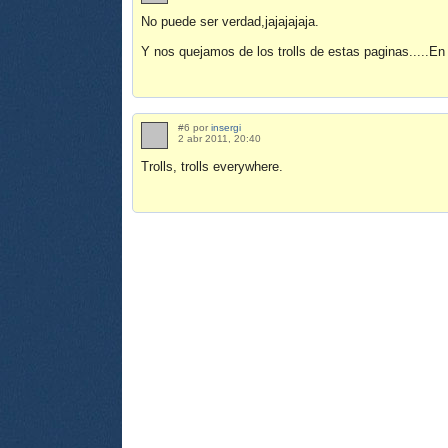
No puede ser verdad,jajajajaja.
Y nos quejamos de los trolls de estas paginas.....En
#6 por
insergi
2 abr 2011, 20:40
Trolls, trolls everywhere.