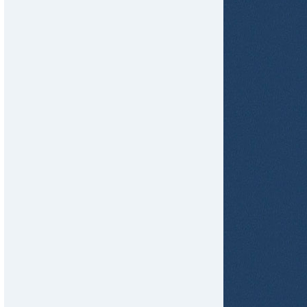
tir
ame