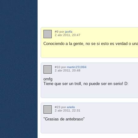
#9 por
javifa
2 abr 2011, 20:47
Conociendo a la gente, no se si esto es verdad o un
#10 por
martin151994
2 abr 2011, 20:48
omfg
Tiene que ser un troll, no puede ser en serio! D:
#23 por
arielis
2 abr 2011, 22:31
"Grasias de antebraso"