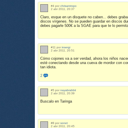
#4 por
chrisantropo
2 abr 2011, 20:37
Claro, esque en un disquete no caben... debes graba
discos vírgenes. No se pueden guardar en discos duro
debes pagarle 500€ a la SGAE para que te lo permit
#11 por
insergi
2 abr 2011, 20:51
Cómo cojones va a ser verdad, ahora los niños nacen 
esté conectando desde una cueva de mordor con conex
tan idiota.
2
#5 por
nayabrabbit
2 abr 2011, 20:39
Buscalo en Taringa
#8 por
sonet
2 abr 2011, 20:45