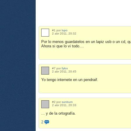
#1 por
lupo
2 abr 2011, 20:32
Por lo menos guardatelos en un lapiz usb o un cd, qu
Ahora si que lo vi todo....
#7 por
fylox
2 abr 2011, 20:45
Yo tengo internete en un pendraif.
#2 por
sunburn
2 abr 2011, 20:33
... y de la ortografía.
2