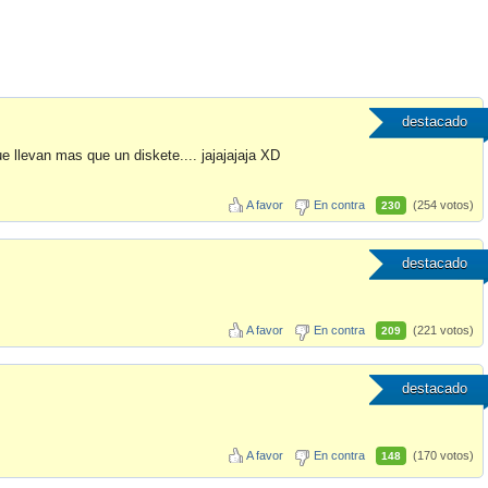
destacado
e llevan mas que un diskete.... jajajajaja XD
A favor
En contra
(254 votos)
230
destacado
A favor
En contra
(221 votos)
209
destacado
A favor
En contra
(170 votos)
148