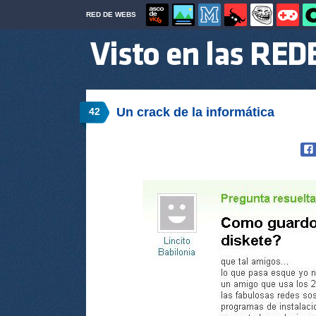
RED DE WEBS
Un crack de la informática
42