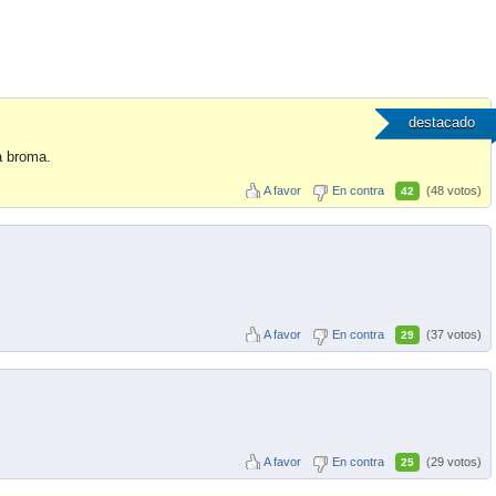
destacado
a broma.
A favor
En contra
(48 votos)
42
A favor
En contra
(37 votos)
29
A favor
En contra
(29 votos)
25